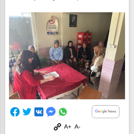
A+
A-