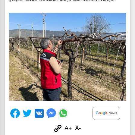
A+
A-