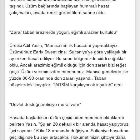
taşındı. Üzüm bağlarında başlayan hummalı hasat
çalışmaları, ovada renkli görüntülere sahne oldu.
"Zarar taban arazilerde yoğun, eğimli araziler kurtuldu"
Üretici Adil Yasin, "Manisa’nın ilk hasadını yapmaktayız.
Üzümümüz Early Sweet cinsi. Sultaniye’ye göre yaklaşık bir
ay erken hasat ediliyor. Bu sene bölgemizde ciddi soğuklar
oldu. Ancak arazimiz eğimli olduğu için don zararı bizi teğet
geçti. Üzüm verimimizden memnunuz. Manisa genelinde ise
yüzde 80-90 oranında don zararı yaşandı. Taban
bölgelerdeki kayıpları TARSİM karşılayacak inşallah" dedi.
"Devlet desteği üreticiye moral verir"
Hasada başladıkları üzüm çeşidinden memnun olduklarını
belirten Yasin, "Şu an 20 dekarlık bir alanda hasat yapıyoruz.
İşçi sayımız 16 ila 18 arasında değişiyor. Sultaniye hasadına
geçildiğinde bu sayı artacaktır. Hükümetimizin çiftçiye daha