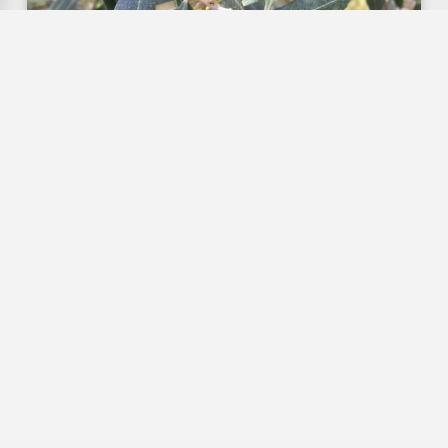
Salihli’de zeytin üreticileri dikkat!...