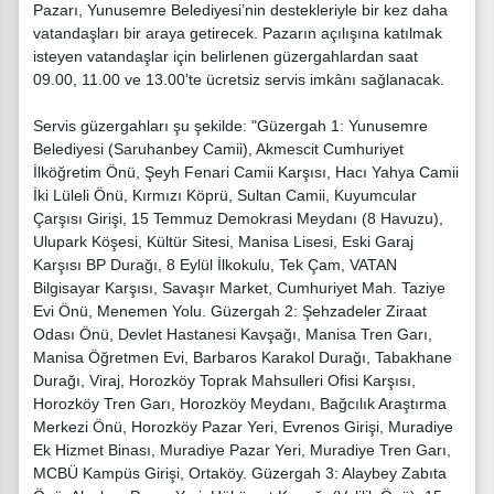
Pazarı, Yunusemre Belediyesi’nin destekleriyle bir kez daha
vatandaşları bir araya getirecek. Pazarın açılışına katılmak
isteyen vatandaşlar için belirlenen güzergahlardan saat
09.00, 11.00 ve 13.00’te ücretsiz servis imkânı sağlanacak.
Servis güzergahları şu şekilde: "Güzergah 1: Yunusemre
Belediyesi (Saruhanbey Camii), Akmescit Cumhuriyet
İlköğretim Önü, Şeyh Fenari Camii Karşısı, Hacı Yahya Camii
İki Lüleli Önü, Kırmızı Köprü, Sultan Camii, Kuyumcular
Çarşısı Girişi, 15 Temmuz Demokrasi Meydanı (8 Havuzu),
Ulupark Köşesi, Kültür Sitesi, Manisa Lisesi, Eski Garaj
Karşısı BP Durağı, 8 Eylül İlkokulu, Tek Çam, VATAN
Bilgisayar Karşısı, Savaşır Market, Cumhuriyet Mah. Taziye
Evi Önü, Menemen Yolu. Güzergah 2: Şehzadeler Ziraat
Odası Önü, Devlet Hastanesi Kavşağı, Manisa Tren Garı,
Manisa Öğretmen Evi, Barbaros Karakol Durağı, Tabakhane
Durağı, Viraj, Horozköy Toprak Mahsulleri Ofisi Karşısı,
Horozköy Tren Garı, Horozköy Meydanı, Bağcılık Araştırma
Merkezi Önü, Horozköy Pazar Yeri, Evrenos Girişi, Muradiye
Ek Hizmet Binası, Muradiye Pazar Yeri, Muradiye Tren Garı,
MCBÜ Kampüs Girişi, Ortaköy. Güzergah 3: Alaybey Zabıta