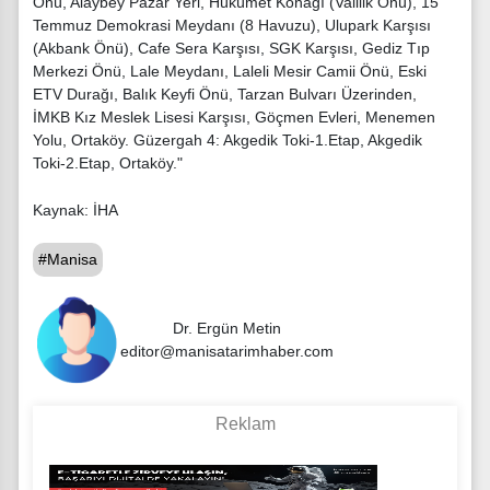
Önü, Alaybey Pazar Yeri, Hükümet Konağı (Valilik Önü), 15
Temmuz Demokrasi Meydanı (8 Havuzu), Ulupark Karşısı
(Akbank Önü), Cafe Sera Karşısı, SGK Karşısı, Gediz Tıp
Merkezi Önü, Lale Meydanı, Laleli Mesir Camii Önü, Eski
ETV Durağı, Balık Keyfi Önü, Tarzan Bulvarı Üzerinden,
İMKB Kız Meslek Lisesi Karşısı, Göçmen Evleri, Menemen
Yolu, Ortaköy. Güzergah 4: Akgedik Toki-1.Etap, Akgedik
Toki-2.Etap, Ortaköy."
Kaynak: İHA
#Manisa
Dr. Ergün Metin
editor@manisatarimhaber.com