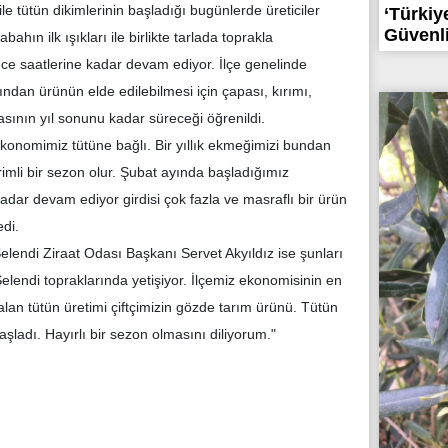
le tütün dikimlerinin başladığı bugünlerde üreticiler
‘Türkiy
Güvenli
ahın ilk ışıkları ile birlikte tarlada toprakla
ce saatlerine kadar devam ediyor. İlçe genelinde
ından ürünün elde edilebilmesi için çapası, kırımı,
sının yıl sonunu kadar süreceği öğrenildi.
konomimiz tütüne bağlı. Bir yıllık ekmeğimizi bundan
rimli bir sezon olur. Şubat ayında başladığımız
adar devam ediyor girdisi çok fazla ve masraflı bir ürün
di.
elendi Ziraat Odası Başkanı Servet Akyıldız ise şunları
 Selendi topraklarında yetişiyor. İlçemiz ekonomisinin en
alan tütün üretimi çiftçimizin gözde tarım ürünü. Tütün
başladı. Hayırlı bir sezon olmasını diliyorum."