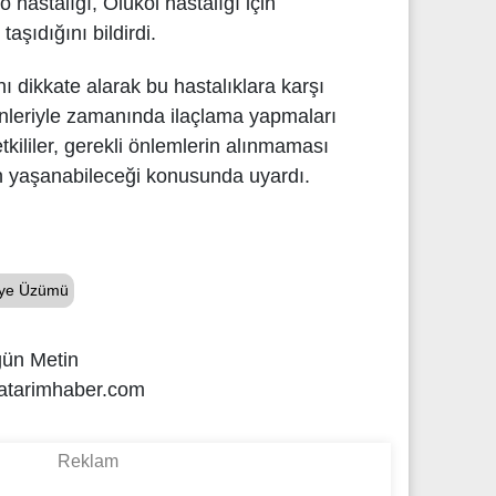
ö hastalığı, Ölükol hastalığı için
aşıdığını bildirdi.
ını dikkate alarak bu hastalıklara karşı
ünleriyle zamanında ilaçlama yapmaları
tkililer, gerekli önlemlerin alınmaması
ın yaşanabileceği konusunda uyardı.
niye Üzümü
gün Metin
atarimhaber.com