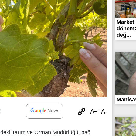
Market 
dönem: 
değ...
Manisa’
A+
A-
sindeki Tarım ve Orman Müdürlüğü, bağ