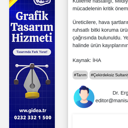
Külleme hastalığı, Mildiy
mücadelenin kritik önem t
Üreticilere, hava şartlar
ruhsatlı bitki koruma ür
çağrısında bulunuldu. Ye
halinde ürün kayıpların
Kaynak: İHA
#Tarım
#Çekirdeksiz Sulta
Dr. Er
editor@manis