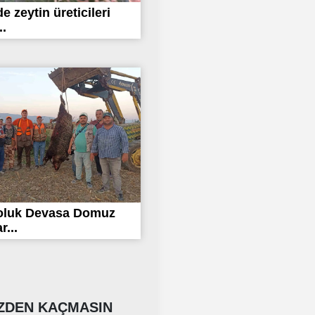
de zeytin üreticileri
..
loluk Devasa Domuz
r...
DEN KAÇMASIN