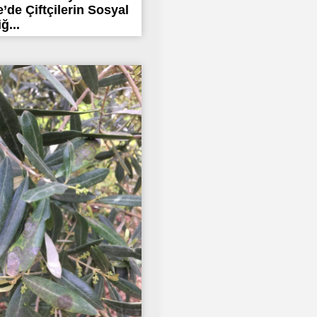
e’de Çiftçilerin Sosyal
ğ...