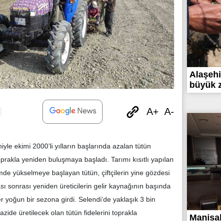
Alaşehir
büyük z
A+
A-
le ekimi 2000’li yılların başlarında azalan tütün
oprakla yeniden buluşmaya başladı. Tarımı kısıtlı yapılan
mde yükselmeye başlayan tütün, çiftçilerin yine gözdesi
ası sonrası yeniden üreticilerin gelir kaynağının başında
iler yoğun bir sezona girdi. Selendi’de yaklaşık 3 bin
razide üretilecek olan tütün fidelerini toprakla
Manisa