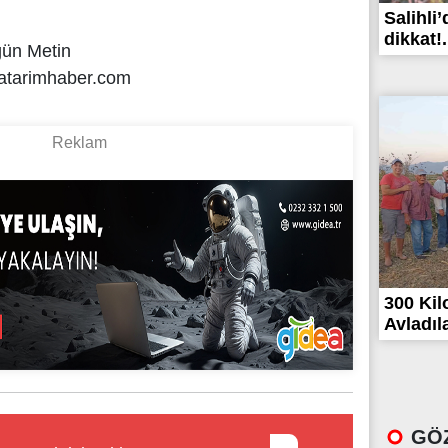
Salihli’
dikkat!.
gün Metin
atarimhaber.com
300 Ki
Avladıla
GÖZ