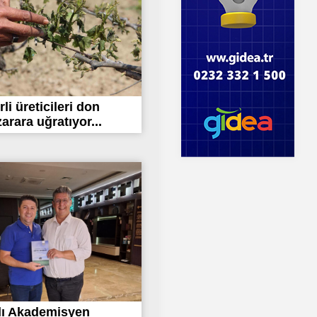
li üreticileri don
arara uğratıyor...
lı Akademisyen