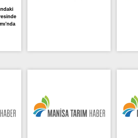
ındaki
yesinde
amı’nda