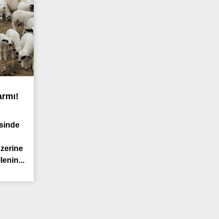
armı!
esinde
üzerine
enin...