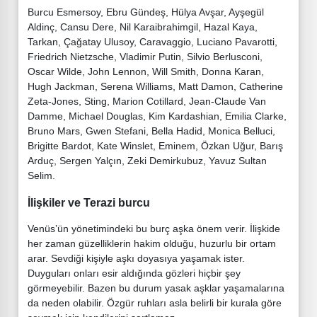
Burcu Esmersoy, Ebru Gündeş, Hülya Avşar, Ayşegül
Aldinç, Cansu Dere, Nil Karaibrahimgil, Hazal Kaya,
Tarkan, Çağatay Ulusoy, Caravaggio, Luciano Pavarotti,
Friedrich Nietzsche, Vladimir Putin, Silvio Berlusconi,
Oscar Wilde, John Lennon, Will Smith, Donna Karan,
Hugh Jackman, Serena Williams, Matt Damon, Catherine
Zeta-Jones, Sting, Marion Cotillard, Jean-Claude Van
Damme, Michael Douglas, Kim Kardashian, Emilia Clarke,
Bruno Mars, Gwen Stefani, Bella Hadid, Monica Belluci,
Brigitte Bardot, Kate Winslet, Eminem, Özkan Uğur, Barış
Arduç, Sergen Yalçın, Zeki Demirkubuz, Yavuz Sultan
Selim.
İlişkiler ve Terazi burcu
Venüs’ün yönetimindeki bu burç aşka önem verir. İlişkide
her zaman güzelliklerin hakim olduğu, huzurlu bir ortam
arar. Sevdiği kişiyle aşkı doyasıya yaşamak ister.
Duyguları onları esir aldığında gözleri hiçbir şey
görmeyebilir. Bazen bu durum yasak aşklar yaşamalarına
da neden olabilir. Özgür ruhları asla belirli bir kurala göre