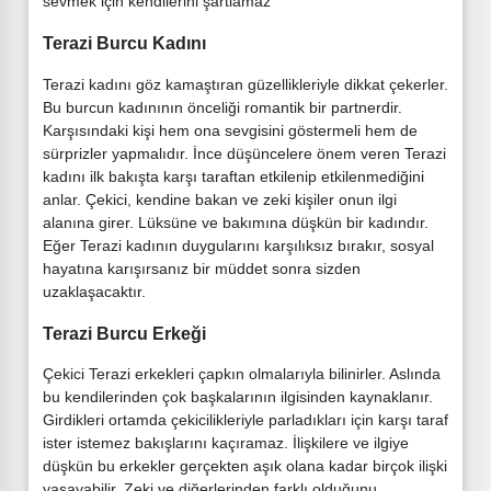
sevmek için kendilerini şartlamaz
Terazi Burcu Kadını
Terazi kadını göz kamaştıran güzellikleriyle dikkat çekerler.
Bu burcun kadınının önceliği romantik bir partnerdir.
Karşısındaki kişi hem ona sevgisini göstermeli hem de
sürprizler yapmalıdır. İnce düşüncelere önem veren Terazi
kadını ilk bakışta karşı taraftan etkilenip etkilenmediğini
anlar. Çekici, kendine bakan ve zeki kişiler onun ilgi
alanına girer. Lüksüne ve bakımına düşkün bir kadındır.
Eğer Terazi kadının duygularını karşılıksız bırakır, sosyal
hayatına karışırsanız bir müddet sonra sizden
uzaklaşacaktır.
Terazi Burcu Erkeği
Çekici Terazi erkekleri çapkın olmalarıyla bilinirler. Aslında
bu kendilerinden çok başkalarının ilgisinden kaynaklanır.
Girdikleri ortamda çekicilikleriyle parladıkları için karşı taraf
ister istemez bakışlarını kaçıramaz. İlişkilere ve ilgiye
düşkün bu erkekler gerçekten aşık olana kadar birçok ilişki
yaşayabilir. Zeki ve diğerlerinden farklı olduğunu