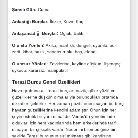
Şanslı Gün:
Cuma
Anlaştığı Burçlar:
İkizler, Kova, Koç
Anlaşamadığı Burçlar:
Oğlak, Balık
Olumlu Yönleri:
Akılcı, mantıklı, dengeli, uyumlu, adil,
zarif, kibar, nazik, sanatçı ruhlu, hoş, efendi
Olumsuz Yönleri:
Zevklerine, keyfine düşkün, üşengeç,
uykucu, kararsız, manipülatif
Terazi Burcu Genel Özellikleri
Hava grubuna ait Terazi burçları nazik, güler yüzlü ve
güzelliklerine düşkün olmalarıyla bulundukları ortamda
dikkatleri çekerler. Her zaman pozitif enerji saçan bu burç,
hayatın güzelliklerine kendini adamıştır. Onun için her
şeyin estetik bir yanı olmalıdır. Venüs’ün yönetiminde
oldukları için hem kadınlarında hem erkeklerinde tarifi
olmayan bir çekicilik vardır. Nedenini bilemediğiniz bir
şekilde Terazi burcunun sizi mıknatıs gibi kendisine