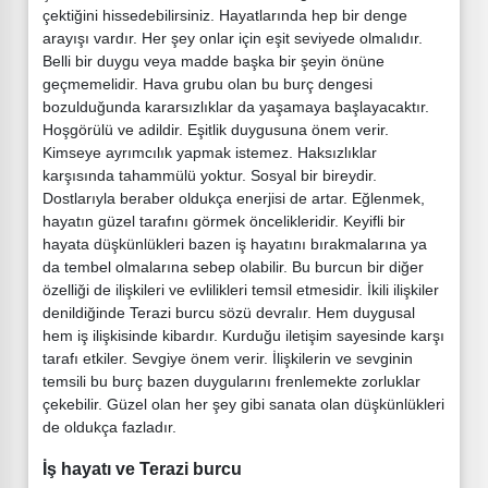
çektiğini hissedebilirsiniz. Hayatlarında hep bir denge
arayışı vardır. Her şey onlar için eşit seviyede olmalıdır.
Belli bir duygu veya madde başka bir şeyin önüne
geçmemelidir. Hava grubu olan bu burç dengesi
bozulduğunda kararsızlıklar da yaşamaya başlayacaktır.
Hoşgörülü ve adildir. Eşitlik duygusuna önem verir.
Kimseye ayrımcılık yapmak istemez. Haksızlıklar
karşısında tahammülü yoktur. Sosyal bir bireydir.
Dostlarıyla beraber oldukça enerjisi de artar. Eğlenmek,
hayatın güzel tarafını görmek öncelikleridir. Keyifli bir
hayata düşkünlükleri bazen iş hayatını bırakmalarına ya
da tembel olmalarına sebep olabilir. Bu burcun bir diğer
özelliği de ilişkileri ve evlilikleri temsil etmesidir. İkili ilişkiler
denildiğinde Terazi burcu sözü devralır. Hem duygusal
hem iş ilişkisinde kibardır. Kurduğu iletişim sayesinde karşı
tarafı etkiler. Sevgiye önem verir. İlişkilerin ve sevginin
temsili bu burç bazen duygularını frenlemekte zorluklar
çekebilir. Güzel olan her şey gibi sanata olan düşkünlükleri
de oldukça fazladır.
İş hayatı ve Terazi burcu