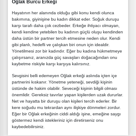
Oğlak Burcu Erkeği
Hayatının her alanında olduğu gibi konu kendi olunca
bakımına, giyinişine bu kadın dikkat eder. Soğuk duruşu
karşı tarafı daha çok cezbeder. Erkeğe ihtiyacı olmayan,
kendi kendine yetebilen bu kadının güçlü oluşu kendinden
daha üstün bir partner tercih etmesine neden olur. Kendi
gibi planlı, hedefli ve çalışkan biri onun için idealdir.
Yönetilmesi zor bir kadındır. Eğer bu kadına hükmetmeye
çalışırsanız, aranızda güç savaşları doğacağından onu
kaybetme riskiyle karşı karşıya kalırsınız.
Sevgisini belli edemeyen Oğlak erkeği aslında içten içe
partnerini kıskanır. Yönetme yeteneği, sevdiği kişinin
üstünde de hakim olabilir. Seveceği kişinin bilgili olması
önemlidir. Gereksiz tavırlar yapan kişilerden uzak dururlar.
Net ve hayatta bir duruşu olan kişileri tercih ederler. Bir
kere soğudu mu tekrardan aynı ilişkiye dönmeleri zordur.
Eğer bir Oğlak erkeğinin ciddi aldığı işine, emeğine saygı
göstermez kendi istekleriniz için diretirseniz onu
kaybedebilirsiniz.