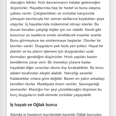
olacağını bilirler. Hızlı davranmanın hatalar getireceğini
düşünürler. Hayatlarında hep bir hedef ve buna ulaşma
çabası vardır. Çalışkanlıkları ve zorluklar karşısında
yılmayan tavırlarıyla her zaman akıllarına koydukları şeye
ulaşırlar. İş hayatlarında mükemmel olmayı isterler. Bu
durum beraber çalıştığı kişiler için zor olabilir. Kendi gibi
kusursuz ve saatlerce emek verebilecek insanlar ararlar.
Bunu görmeyince ise sinirlenmeye başlarlar. Otoriter bir
tavırları vardır. Duyguların pek fazla yeri yoktur. Hayat bir
plandır ve bu planın işlemesi için duygulardan uzak
durmaları gerektiğini düşünürler. Hırslı yapıları bazen
kendilerine zarar verir. Bir meseleyi çözene kadar
hayattaki diğer unsurları devre dışı bırakabilirler. Bu konu
aileleri tarafından eleştiri alabilir. Yalnızlığı severler.
Kalabalıklar onlara göre değildir. Bazen en yakın arkadaşı
kendileri olurlar. Maddiyata önem verirler. Savurganlığı
sevmezler. Mantığın her şeyi çözebileceğini düşünen bu
burç duygularını belli etmede zorluklar yaşayabilir.
İş hayatı ve Oğlak burcu
Aslında iş hayatının burçlardaki karşılığı Oğlak burcudur.