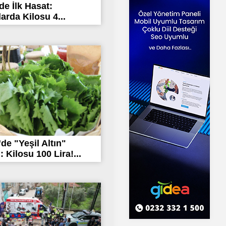
de İlk Hasat:
arda Kilosu 4...
’de "Yeşil Altın"
 Kilosu 100 Lira!...