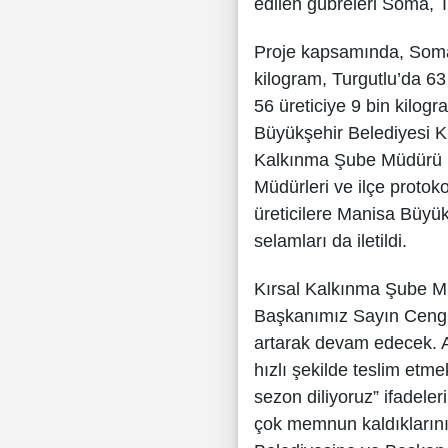
edilen gübreleri Soma, Tu
Proje kapsamında, Soma 
kilogram, Turgutlu’da 63
56 üreticiye 9 bin kilog
Büyükşehir Belediyesi Kı
Kalkınma Şube Müdürü Mu
Müdürleri ve ilçe protoko
üreticilere Manisa Büyü
selamları da iletildi.
Kırsal Kalkınma Şube M
Başkanımız Sayın Cengi
artarak devam edecek. A
hızlı şekilde teslim etmek
sezon diliyoruz” ifadeler
çok memnun kaldıklarını