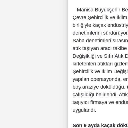
Manisa Büyükşehir Beledi
Çevre Şehircilik ve İklim
birliğiyle kaçak endüstr
denetimlerini sürdürüyor
Saha denetimleri sırası
atık taşıyan aracı takib
Değişikliği ve Sıfır Atık 
kirletenleri atıkları giz
Şehircilik ve İklim Değiş
yapılan operasyonda, endü
boş araziye döküldüğü, ü
çalışıldığı belirlendi. At
taşıyıcı firmaya ve endüs
uygulandı.
Son 9 ayda kaçak dökü