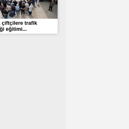
çiftçilere trafik
i eğitimi...