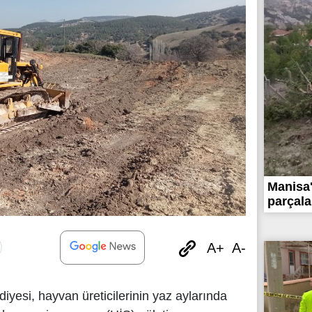
Manisa
parçala
A+
A-
yesi, hayvan üreticilerinin yaz aylarında