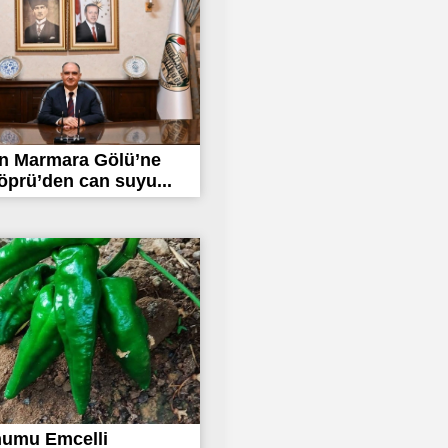
n Marmara Gölü’ne
prü’den can suyu...
humu Emcelli