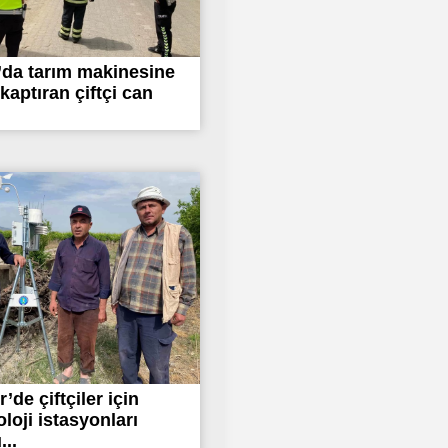
da tarım makinesine
kaptıran çiftçi can
’de çiftçiler için
loji istasyonları
...