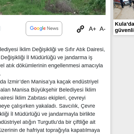
Kula’da 
A+
A-
güvenliğ
yesi İklim Değişikliği ve Sıfır Atık Dairesi,
 Değişikliği İl Müdürlüğü ve jandarma iş
iyel atık dökümlerinin engellenmesi amacıyla
.
nda İzmir’den Manisa’ya kaçak endüstriyel
e alan Manisa Büyükşehir Belediyesi İklim
Dairesi İklim Zabıtası ekipleri, çevreyi
lemeye çalışırken yakaladı. Savcılık, Çevre
ikliği İl Müdürlüğü ve jandarmayla birlikte
striyel atığın Turgutlu’da bir çiftliğe ait
zerinin de hafriyat toprağıyla kapatılmaya