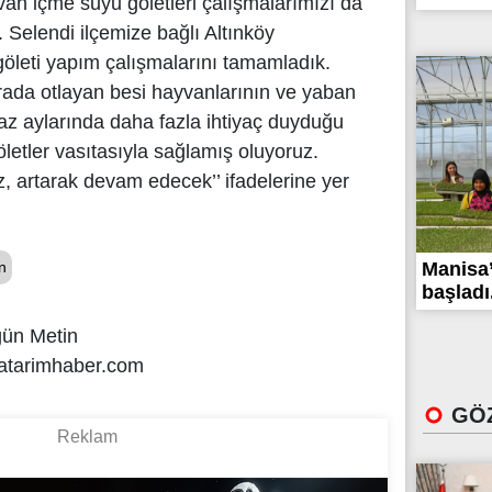
an içme suyu göletleri çalışmalarımızı da
. Selendi ilçemize bağlı Altınköy
göleti yapım çalışmalarını tamamladık.
erada otlayan besi hayvanlarının ve yaban
yaz aylarında daha fazla ihtiyaç duyduğu
letler vasıtasıyla sağlamış oluyoruz.
z, artarak devam edecek’’ ifadelerine yer
n
Manisa’
başladı.
gün Metin
atarimhaber.com
GÖZ