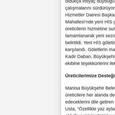
oldukça ihtiyaç duyduğu
çalışmalarını sürdürüyo
Hizmetler Dairesi Başkanl
Mahallesi’nde yeni HİS 
üreticilerin hizmetine s
tamamlanarak yeni sezon
belirtildi. Yeni HİS göle
karşılandı. Göletlerin 
Kadir Daban, Büyükşehi
ekibine teşekkürlerini ilet
Üreticilerimize Deste
Manisa Büyükşehir Bele
üreticilere her alanda d
edeceklerini dile getire
Usta, “Özellikle yaz ayl