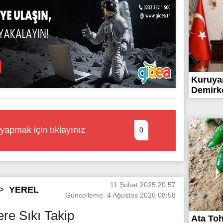
Kuruya
Demirkö
yapmak için tıklayınız
0
11 Şubat 2025 20:57
YEREL
Güncelleme: 4 Ağustos 2026 08:58
ere Sıkı Takip
Ata To