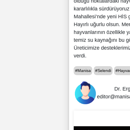
olduğu noktalardaki hayv
kararlılıkla sürdürüyoruz
Mahallesi’nde yeni HİS 
Hayırlı uğurlu olsun. M
hayvanlarının özellikle 
temiz su kaynağını bu gö
Üreticimize desteklerimi
verdi.
#Manisa
#Selendi
#Hayva
Dr. Er
editor@manis