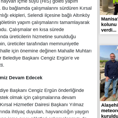
 hayvan içme suyu (HİS) göleti yapım
r. Bu bağlamda çalışmalarını sürdüren Kırsal
ığı ekipleri, Selendi ilçesine bağlı Altınköy
Manisa’
göletinin yapım çalışmalarını tamamlayarak
kolunu 
undu. Çalışmalar en kısa sürede
verdi...
da üreticilerin hizmetine sunulduğu
tinin, üreticiler tarafından memnuniyetle
mahalle için önemine değinen Mahalle Muhtarı
r Belediye Başkanı Cengiz Ergün’e ve
ti.
ğimiz Devam Edecek
diye Başkanı Cengiz Ergün önderliğinde
estek olmak için çalışmalarına devam
n Kırsal Hizmetler Dairesi Başkanı Yılmaz
Alaşehir
meteoro
arında ihtiyaç duyulan, hayvancılığın yaygın
kuruldu