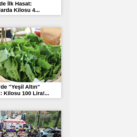
de İlk Hasat:
arda Kilosu 4...
’de "Yeşil Altın"
 Kilosu 100 Lira!...