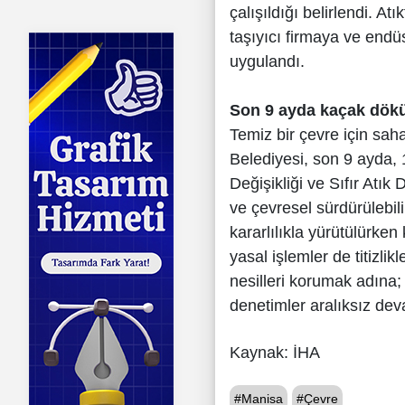
çalışıldığı belirlendi. At
taşıyıcı firmaya ve endüs
uygulandı.
Son 9 ayda kaçak dökü
Temiz bir çevre için sah
Belediyesi, son 9 ayda, 
Değişikliği ve Sıfır Atık 
ve çevresel sürdürülebil
kararlılıkla yürütülürken
yasal işlemler de titizl
nesilleri korumak adına; 
denetimler aralıksız de
Kaynak: İHA
#Manisa
#Çevre