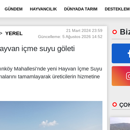
GÜNDEM
HAYVANCILIK
DÜNYADA TARIM
DESTEKLEM
Biz
21 Mart 2024 23:59
YEREL
Güncelleme: 5 Ağustos 2026 14:52
hayvan içme suyu göleti
Altınköy Mahallesi’nde yeni Hayvan İçme Suyu
malarını tamamlayarak üreticilerin hizmetine
ÇOK