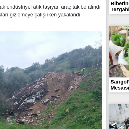
Biberin
k endüstriyel atık taşıyan araç takibe alındı
Tezgahl
ıkları gizlemeye çalışırken yakalandı.
Sarıgöl
Mesaisi: