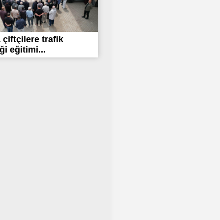
çiftçilere trafik
i eğitimi...