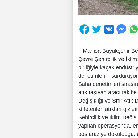
Manisa Büyükşehir Beledi
Çevre Şehircilik ve İklim
birliğiyle kaçak endüstr
denetimlerini sürdürüyor
Saha denetimleri sırası
atık taşıyan aracı takib
Değişikliği ve Sıfır Atık 
kirletenleri atıkları giz
Şehircilik ve İklim Değiş
yapılan operasyonda, endü
boş araziye döküldüğü, ü