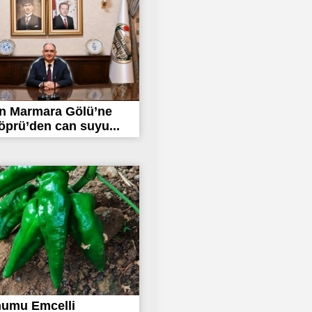
n Marmara Gölü’ne
prü’den can suyu...
humu Emcelli