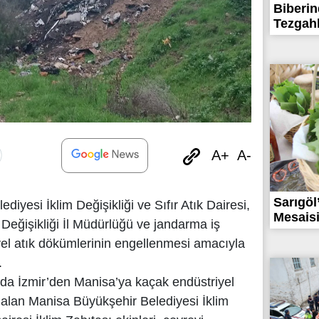
Biberin
Tezgahl
A+
A-
Sarıgöl
yesi İklim Değişikliği ve Sıfır Atık Dairesi,
Mesaisi:
 Değişikliği İl Müdürlüğü ve jandarma iş
iyel atık dökümlerinin engellenmesi amacıyla
.
nda İzmir’den Manisa’ya kaçak endüstriyel
e alan Manisa Büyükşehir Belediyesi İklim