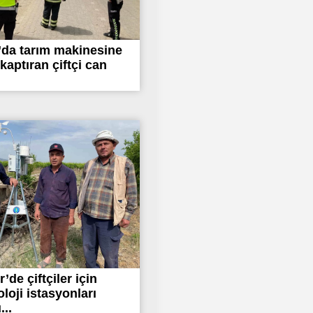
da tarım makinesine
kaptıran çiftçi can
’de çiftçiler için
loji istasyonları
...