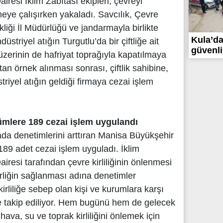
Dairesi İklim Zabıtası ekipleri, çevreyi
lemeye çalışırken yakaladı. Savcılık, Çevre
ikliği İl Müdürlüğü ve jandarmayla birlikte
Kula’da 
striyel atığın Turgutlu’da bir çiftliğe ait
güvenliğ
zerinin de hafriyat toprağıyla kapatılmaya
ıktan örnek alınması sonrası, çiftlik sahibine,
triyel atığın geldiği firmaya cezai işlem
mlere 189 cezai işlem uygulandı
ada denetimlerini arttıran Manisa Büyükşehir
189 adet cezai işlem uyguladı. İklim
Dairesi tarafından çevre kirliliğinin önlenmesi
irliğin sağlanması adına denetimler
 kirliliğe sebep olan kişi ve kurumlara karşı
ikle takip ediliyor. Hem bugünü hem de gelecek
hava, su ve toprak kirliliğini önlemek için