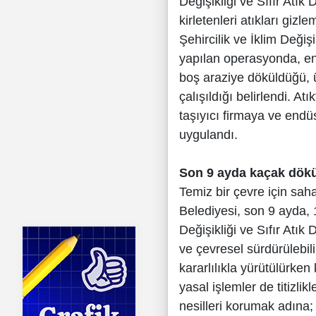
Değişikliği ve Sıfır Atık 
kirletenleri atıkları giz
Şehircilik ve İklim Değiş
yapılan operasyonda, endü
boş araziye döküldüğü, ü
çalışıldığı belirlendi. At
taşıyıcı firmaya ve endüs
uygulandı.
Son 9 ayda kaçak dökü
Temiz bir çevre için sah
Belediyesi, son 9 ayda, 
Değişikliği ve Sıfır Atık 
ve çevresel sürdürülebil
kararlılıkla yürütülürken
yasal işlemler de titizl
nesilleri korumak adına; 