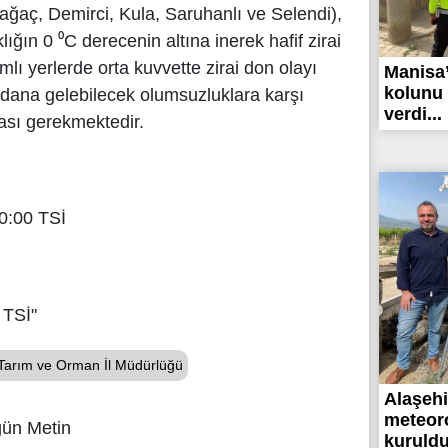
ağaç, Demirci, Kula, Saruhanlı ve Selendi),
ğın 0 ⁰C derecenin altına inerek hafif zirai
lı yerlerde orta kuvvette zirai don olayı
Manisa’
kolunu 
dana gelebilecek olumsuzluklara karşı
verdi...
ması gerekmektedir.
0:00 TSİ
 TSİ"
Tarım ve Orman İl Müdürlüğü
Alaşehir
meteoro
gün Metin
kuruldu