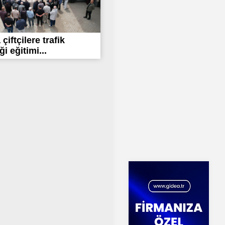
çiftçilere trafik
i eğitimi...