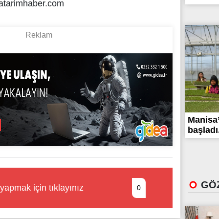
atarimhaber.com
Manisa’
başladı.
GÖZ
yapmak için tıklayınız
0