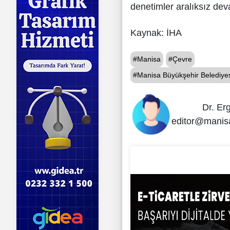
denetimler aralıksız de
Kaynak: İHA
#Manisa
#Çevre
#Manisa Büyükşehir Belediyesi İ
Dr. Er
editor@manis