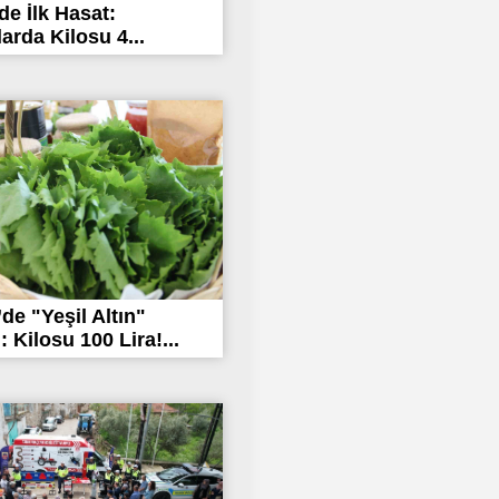
de İlk Hasat:
arda Kilosu 4...
’de "Yeşil Altın"
 Kilosu 100 Lira!...