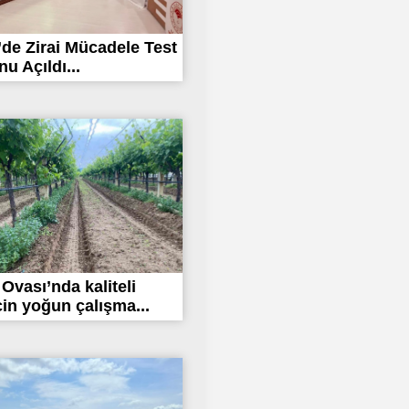
’de Zirai Mücadele Test
u Açıldı...
 Ovası’nda kaliteli
in yoğun çalışma...