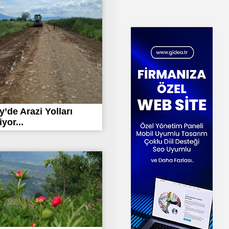
’de Arazi Yolları
yor...