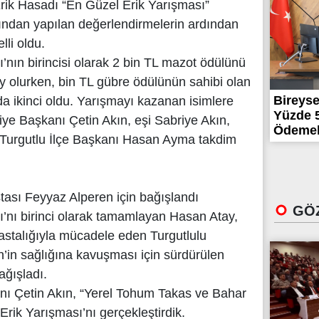
rik Hasadı “En Güzel Erik Yarışması”
rafından yapılan değerlendirmelerin ardından
lli oldu.
’nın birincisi olarak 2 bin TL mazot ödülünü
 olurken, bin TL gübre ödülünün sahibi olan
Bireyse
a ikinci oldu. Yarışmayı kazanan isimlere
Yüzde 5
diye Başkanı Çetin Akın, eşi Sabriye Akın,
Ödemele
 Turgutlu İlçe Başkanı Hasan Ayma takdim
tası Feyyaz Alperen için bağışlandı
GÖZ
ı’nı birinci olarak tamamlayan Hasan Atay,
astalığıyla mücadele eden Turgutlulu
’in sağlığına kavuşması için sürdürülen
ğışladı.
nı Çetin Akın, “Yerel Tohum Takas ve Bahar
Erik Yarışması’nı gerçekleştirdik.