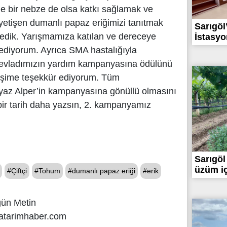
ine bir nebze de olsa katkı sağlamak ve
etişen dumanlı papaz eriğimizi tanıtmak
Sarıgöl
ledik. Yarışmamıza katılan ve dereceye
İstasyon
ik ediyorum. Ayrıca SMA hastalığıyla
evladımızın yardım kampanyasına ödülünü
şime teşekkür ediyorum. Tüm
yaz Alper’in kampanyasına gönüllü olmasını
bir tarih daha yazsın, 2. kampanyamız
Sarıgöl
üzüm iç
#Çiftçi
#Tohum
#dumanlı papaz eriği
#erik
gün Metin
atarimhaber.com