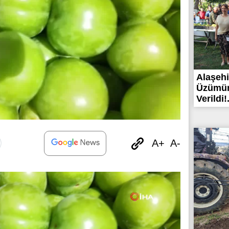
Alaşehi
Üzümün
Verildi!.
A+
A-