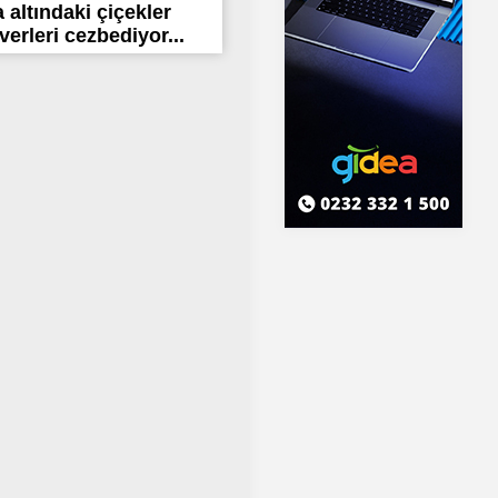
altındaki çiçekler
erleri cezbediyor...