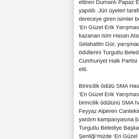
ettiren Dumanlı Papaz E
yapıldı. Jüri üyeleri ta
dereceye giren isimler be
‘En Güzel Erik Yarışması
kazanan isim Hasan Atay
Selahattin Gür, yarışmad
ödüllerini Turgutlu Bele
Cumhuriyet Halk Partisi
etti.
Birincilik ödülü SMA Has
‘En Güzel Erik Yarışmas
birincilik ödülünü SMA h
Feyyaz Alperen Cantekin
yardım kampanyasına ba
Turgutlu Belediye Başka
Şenliği’mizde ‘En Güzel 