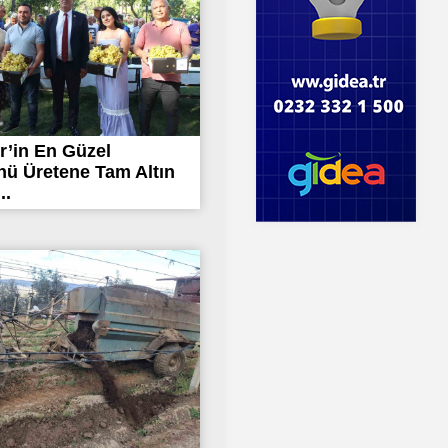
r’in En Güzel
ü Üretene Tam Altın
..