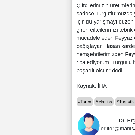
Çiftçilerimizin üretimler
sadece Turgutlu’muzda y
için bu yarışmayı düzen
giren çiftçilerimizi tebr
mücadele eden Feyyaz 
bağışlayan Hasan karde
hemşehrilerimizden Fey
rica ediyorum. Turgutlu 
başarılı olsun” dedi.
Kaynak: İHA
#Tarım
#Manisa
#Turgutlu
Dr. Er
editor@manis