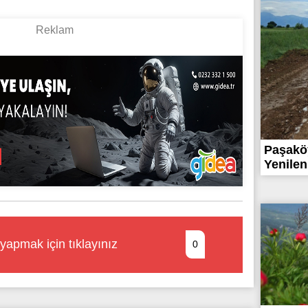
Paşaköy
Yenileni
yapmak için tıklayınız
0