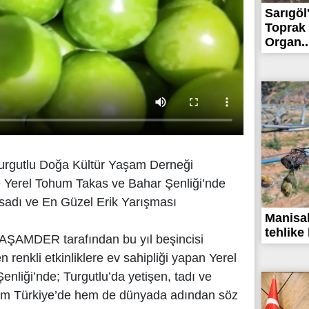
Sarıgöl
Toprak 
Organ..
Turgutlu Doğa Kültür Yaşam Derneği
 Yerel Tohum Takas ve Bahar Şenliği’nde
sadı ve En Güzel Erik Yarışması
Manisalı
tehlike 
YAŞAMDER tarafından bu yıl beşincisi
 renkli etkinliklere ev sahipliği yapan Yerel
liği’nde; Turgutlu’da yetişen, tadı ve
em Türkiye’de hem de dünyada adından söz