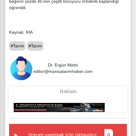
bağının yüzde 85’inin çeşitli koruyucu örtülerle kaplandığı
öğrenildi.
Kaynak: İHA
#Tarım
#Tarım
Dr. Ergün Metin
editor@manisatarimhaber.com
Yorum yapmak için tıklayınız
0