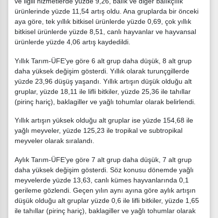
ve ilgili hizmetlerde yüzde 9,26, balık ve diğer balıkçılık
ürünlerinde yüzde 11,54 artış oldu. Ana gruplarda bir önceki
aya göre, tek yıllık bitkisel ürünlerde yüzde 0,69, çok yıllık
bitkisel ürünlerde yüzde 8,51, canlı hayvanlar ve hayvansal
ürünlerde yüzde 4,06 artış kaydedildi.
Yıllık Tarım-ÜFE'ye göre 6 alt grup daha düşük, 8 alt grup
daha yüksek değişim gösterdi. Yıllık olarak turunçgillerde
yüzde 23,96 düşüş yaşandı. Yıllık artışın düşük olduğu alt
gruplar, yüzde 18,11 ile lifli bitkiler, yüzde 25,36 ile tahıllar
(pirinç hariç), baklagiller ve yağlı tohumlar olarak belirlendi.
Yıllık artışın yüksek olduğu alt gruplar ise yüzde 154,68 ile
yağlı meyveler, yüzde 125,23 ile tropikal ve subtropikal
meyveler olarak sıralandı.
Aylık Tarım-ÜFE'ye göre 7 alt grup daha düşük, 7 alt grup
daha yüksek değişim gösterdi. Söz konusu dönemde yağlı
meyvelerde yüzde 13,63, canlı kümes hayvanlarında 0,1
gerileme gözlendi. Geçen yılın aynı ayına göre aylık artışın
düşük olduğu alt gruplar yüzde 0,6 ile lifli bitkiler, yüzde 1,65
ile tahıllar (pirinç hariç), baklagiller ve yağlı tohumlar olarak