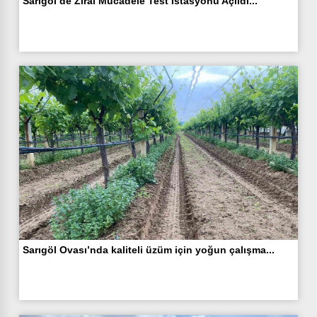
Sarıgöl’de Zirai Mücadele Test İstasyonu Açıldı...
Sarıgöl Ovası’nda kaliteli üzüm için yoğun çalışma...