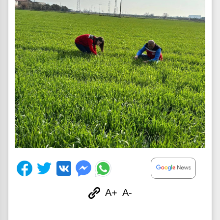
A+
A-