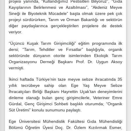
projesi yanında, “Kullandığımız Pestisitleri Biliyoruz”, “Gıda
Kayıplarının Belirlenmesi ve Azaltılması”, “Akdeniz Meyve
Sineği ile Biyoteknik Mücadele” başta olmak üzere pek çok
projeyi sürdürürken, Tarım ve Orman Bakanlığı ve sektörün
diğer paydaşlarınca gerçekleştirilen projelere de destek
veriyor.
“Üçüncü Kuşak Tarım Girişimciliği” eğitim programında ilk
dersi; “Tarım, Tehditler ve Fırsatlar” başlığıyla, organik
sektöründe dünyanın otorite isimlerinden Ekolojik Tarım
Organizasyonu Derneği Başkanı Prof. Dr. Uygun Aksoy
vermişti.
İkinci haftada Türkiye’nin taze meyve sebze ihracatında 35
yıllık tecrübeye sahip olan Ege Yaş Meyve Sebze
İhracatçıları Birliği Başkanı Hayrettin Uçak’tan deneyimlerini
dinleme olanağı bulan genç girişimcilerle, Veteriner Emre
Gürdal, Genç Girişimci Sohbeti başlıklı oturumda; “Organik
Süt Üretimi” konulu sunumunu paylaştı.
Ege Üniversitesi Mühendislik Fakültesi Gıda Mühendisliği
Bölümü Öğretim Üyesi Doç. Dr. Özlem Kızılırmak Esmer,