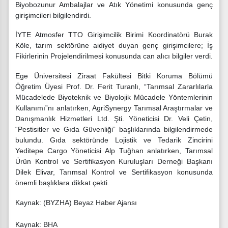
Biyobozunur Ambalajlar ve Atık Yönetimi konusunda genç
girişimcileri bilgilendirdi.
İYTE Atmosfer TTO Girişimcilik Birimi Koordinatörü Burak
Köle, tarım sektörüne aidiyet duyan genç girişimcilere; İş
Fikirlerinin Projelendirilmesi konusunda can alıcı bilgiler verdi.
Ege Üniversitesi Ziraat Fakültesi Bitki Koruma Bölümü
Öğretim Üyesi Prof. Dr. Ferit Turanlı, “Tarımsal Zararlılarla
Mücadelede Biyoteknik ve Biyolojik Mücadele Yöntemlerinin
Kullanımı”nı anlatırken, AgriSynergy Tarımsal Araştırmalar ve
Danışmanlık Hizmetleri Ltd. Şti. Yöneticisi Dr. Veli Çetin,
“Pestisitler ve Gıda Güvenliği” başlıklarında bilgilendirmede
bulundu. Gıda sektöründe Lojistik ve Tedarik Zincirini
Yeditepe Cargo Yöneticisi Alp Tuğhan anlatırken, Tarımsal
Ürün Kontrol ve Sertifikasyon Kuruluşları Derneği Başkanı
Dilek Elivar, Tarımsal Kontrol ve Sertifikasyon konusunda
önemli başlıklara dikkat çekti.
Kaynak: (BYZHA) Beyaz Haber Ajansı
Kaynak: BHA