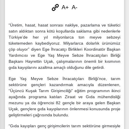
A+
A-
“Üretim, hasat, hasat sonrası nakliye, pazarlama ve tüketici
satın aldıktan sonra kötü koşullarda saklama gibi nedenlerle
Türkiye’de her yıl milyonlarca ton meyve sebzeyi
tüketemeden kaybediyoruz. Milyarlarca dolarlık ürünümüz
çöp oluyor” diyen Ege İhracatçı Birlikleri Koordinatör Başkan
Yardımcısı ve Ege Yaş Meyve Sebze İhracatçıları Birliği
Başkanı Hayrettin Uçak, çalışmalarının önemli bir kısmının
gıda kayıplarını azaltma amaçlı olduğunu dile getirdi.
Ege Yaş Meyve Sebze İhracatçıları Birliği’nce, tarım
sektörüne gençleri kazandırmak amacıyla düzenlenen,
“Üçüncü Kuşak Tarım Girişimciliği” eğitim programının ikinci
ayağında programa katılan Ziraat ve Gıda mühendisliği
mezunu ya da öğrencisi 82 gençle bir araya gelen Başkan
Uçak, gençlere gıda kayıplarının önlenmesi konusunda proje
geliştirmeleri çağrısında bulundu.
“Gıda kayıpları genç girişimcilerin tarım sektörüne girmesiyle