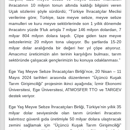
ihracatının 10 milyon tonun altında kaldığı bilgisini veren
Uçak sözlerini şöyle sürdürdü; “
Türkiye İhracatçılar Meclisi
verilerine göre; Türkiye, taze meyve sebze, meyve sebze
mamulleri ve kuru meyve sektörlerinde son 1 yıllık dönemde
ihracatını yüzde 9’luk artışla 7 milyar 146 milyon dolardan, 7
milyar 804 milyon dolara taşıdı. Çöpe giden taze meyve
sebzelerimiz 20 milyon tona ulaşıyor. Bu şartlarda 15-20
milyar dolar aralığında bir değeri her yıl çöpe atıyoruz.
Amacımız üreticimizin alın terinin karşılığını bulması, tarım
sektöründe çalışacak gençlerimizin bu konuya odaklanması.”
Ege Yaş Meyve Sebze İhracatçıları Birliği’nce, 20 Nisan – 11
Mayıs 2024 tarihleri arasında düzenlenen “Üçüncü Kuşak
Tarım Girişimciliği” projesinin ikinci ayağında; İzmir Ekonomi
Üniversitesi, Ege Üniversitesi, ATMOSFER TTO ve TARGEV
destek veriyor.
Ege Yaş Meyve Sebze İhracatçıları Birliği, Türkiye’nin yıllık 35
milyar dolar seviyesinde olan tarım ürünleri ihracatını
kalıntısız güvenli gıda üretimiyle 50 milyar dolara ulaştıracak
zemini sağlamak için “Üçüncü Kuşak Tarım Girişimciliği”