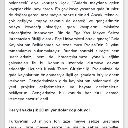
önlenecek” diye konuşan Uçak, “Gıdada meydana gelen
kayıplar ciddi boyutlarda. En çok kayıp yaşanan gıda ürünleri
de doğası gereği taze meyve sebze ürünleri. Ancak, teknoloji
çok gelişiyor. Yapay zekanın da desteği ve gençlerimizin
ortaya koyacağı sinerjiyle gıda kayıplarını minimize
edeceğimize inanıyoruz. Biz de Ege Yaş Meyve Sebze
İhracatçıları Birliği olarak Ege Üniversitesi ortaklığında; “Gıda
Kayıplarının Belirlenmesi ve Azaltılması Projesi”nin 2. yılını
tamamlamış bulunmaktayız. Bundan sonraki süreçte hem
üreticilerimiz, hem de ihracatçılarımıza yönelik eğitim
çalışmaları ile bu konunun üzerinde durmaya devam
edeceğiz. Üçüncü Kuşak Tarım Girişimciliği Projemizde de
gıda kayıplarının önlenmesiyle ilgili çalışmalara büyük önem
veriyoruz. Gençlerimizden gıda kayıplarının önlenmesi için
yeni projeler geliştirmelerini ve hayata geçirmelerini
bekliyoruz. Gençlerimize bu konuda her türlü desteği
vermeye hazırız” dedi.
Her yıl yaklaşık 20 milyar dolar çöp oluyor
Türkiye’nin 58 milyon ton taze meyve sebze üretimine
karşılık, taze meyve sebze ve meyve sebze mamulleri