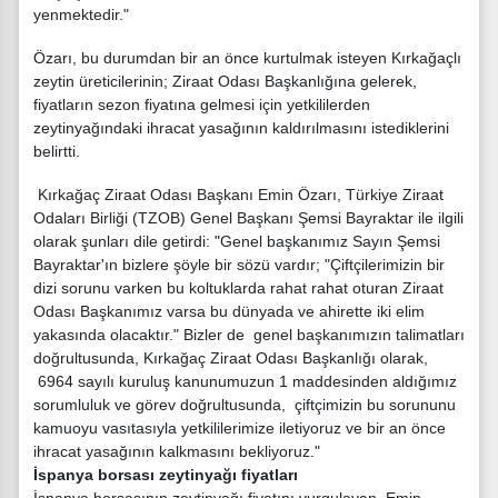
yenmektedir."
Özarı, bu durumdan bir an önce kurtulmak isteyen Kırkağaçlı
zeytin üreticilerinin; Ziraat Odası Başkanlığına gelerek,
fiyatların sezon fiyatına gelmesi için yetkililerden
zeytinyağındaki ihracat yasağının kaldırılmasını istediklerini
belirtti.
Kırkağaç Ziraat Odası Başkanı Emin Özarı, Türkiye Ziraat
Odaları Birliği (TZOB) Genel Başkanı Şemsi Bayraktar ile ilgili
olarak şunları dile getirdi: "Genel başkanımız Sayın Şemsi
Bayraktar'ın bizlere şöyle bir sözü vardır; "Çiftçilerimizin bir
dizi sorunu varken bu koltuklarda rahat rahat oturan Ziraat
Odası Başkanımız varsa bu dünyada ve ahirette iki elim
yakasında olacaktır." Bizler de genel başkanımızın talimatları
doğrultusunda, Kırkağaç Ziraat Odası Başkanlığı olarak,
6964 sayılı kuruluş kanunumuzun 1 maddesinden aldığımız
sorumluluk ve görev doğrultusunda, çiftçimizin bu sorununu
kamuoyu vasıtasıyla yetkililerimize iletiyoruz ve bir an önce
ihracat yasağının kalkmasını bekliyoruz."
İspanya borsası zeytinyağı fiyatları
İspanya borsasının zeytinyağı fiyatını vurgulayan Emin