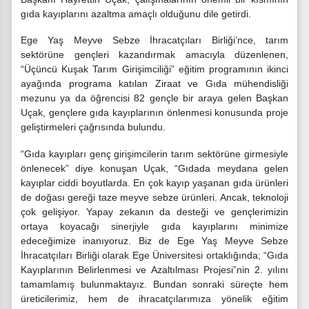
gıda kayıplarını azaltma amaçlı olduğunu dile getirdi.
Ege Yaş Meyve Sebze İhracatçıları Birliği’nce, tarım
sektörüne gençleri kazandırmak amacıyla düzenlenen,
“Üçüncü Kuşak Tarım Girişimciliği” eğitim programının ikinci
ayağında programa katılan Ziraat ve Gıda mühendisliği
mezunu ya da öğrencisi 82 gençle bir araya gelen Başkan
Uçak, gençlere gıda kayıplarının önlenmesi konusunda proje
geliştirmeleri çağrısında bulundu.
“Gıda kayıpları genç girişimcilerin tarım sektörüne girmesiyle
önlenecek” diye konuşan Uçak, “Gıdada meydana gelen
kayıplar ciddi boyutlarda. En çok kayıp yaşanan gıda ürünleri
de doğası gereği taze meyve sebze ürünleri. Ancak, teknoloji
çok gelişiyor. Yapay zekanın da desteği ve gençlerimizin
ortaya koyacağı sinerjiyle gıda kayıplarını minimize
edeceğimize inanıyoruz. Biz de Ege Yaş Meyve Sebze
İhracatçıları Birliği olarak Ege Üniversitesi ortaklığında; “Gıda
Kayıplarının Belirlenmesi ve Azaltılması Projesi”nin 2. yılını
tamamlamış bulunmaktayız. Bundan sonraki süreçte hem
üreticilerimiz, hem de ihracatçılarımıza yönelik eğitim