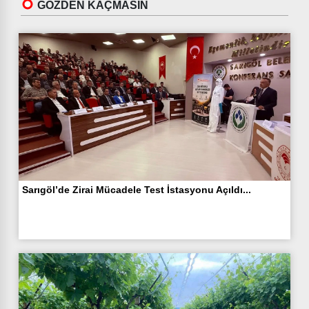
GÖZDEN KAÇMASIN
Sarıgöl’de Zirai Mücadele Test İstasyonu Açıldı...