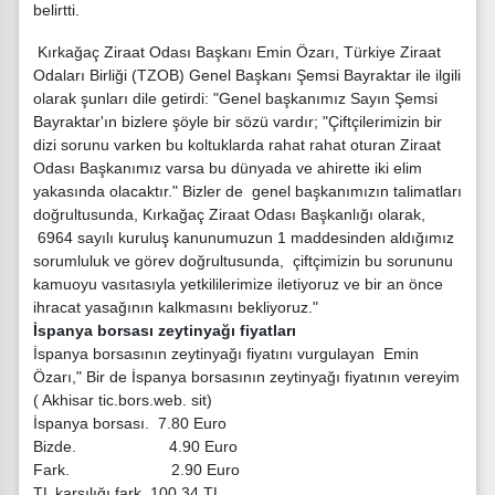
belirtti.
Kırkağaç Ziraat Odası Başkanı Emin Özarı, Türkiye Ziraat
Odaları Birliği (TZOB) Genel Başkanı Şemsi Bayraktar ile ilgili
olarak şunları dile getirdi: "Genel başkanımız Sayın Şemsi
Bayraktar'ın bizlere şöyle bir sözü vardır; "Çiftçilerimizin bir
dizi sorunu varken bu koltuklarda rahat rahat oturan Ziraat
Odası Başkanımız varsa bu dünyada ve ahirette iki elim
yakasında olacaktır." Bizler de genel başkanımızın talimatları
doğrultusunda, Kırkağaç Ziraat Odası Başkanlığı olarak,
6964 sayılı kuruluş kanunumuzun 1 maddesinden aldığımız
sorumluluk ve görev doğrultusunda, çiftçimizin bu sorununu
kamuoyu vasıtasıyla yetkililerimize iletiyoruz ve bir an önce
ihracat yasağının kalkmasını bekliyoruz."
İspanya borsası zeytinyağı fiyatları
İspanya borsasının zeytinyağı fiyatını vurgulayan Emin
Özarı," Bir de İspanya borsasının zeytinyağı fiyatının vereyim
( Akhisar tic.bors.web. sit)
İspanya borsası. 7.80 Euro
Bizde. 4.90 Euro
Fark. 2.90 Euro
TL karşılığı fark. 100,34 TL