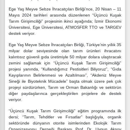
Ege Yaş Meyve Sebze İhracatçıları Birliği’nce, 20 Nisan – 11
Mayıs 2024 tarihleri arasında düzenlenen “Üçüncü Kuşak
Tarım Girişimciliği” projesinin ikinci ayağında; İzmir Ekonomi
Üniversitesi, Ege Üniversitesi, ATMOSFER TTO ve TARGEV
destek veriyor.
Ege Yaş Meyve Sebze İhracatçıları Birliği, Türkiye’nin yıllık 35
milyar dolar seviyesinde olan tarım ürünleri ihracatını
kalıntısız güvenli gıda üretimiyle 50 milyar dolara ulaştıracak
zemini sağlamak için “Üçüncü Kuşak Tarım Girişimciliği”
projesi yanında, “Kullandığımız Pestisitleri Biliyoruz”, “Gıda
Kayıplarının Belirlenmesi ve Azaltılması”, “Akdeniz Meyve
Sineği ile Biyoteknik Mücadele” başta olmak üzere pek çok
projeyi sürdürürken, Tarım ve Orman Bakanlığı ve sektörün
diğer paydaşlarınca gerçekleştirilen projelere de destek
veriyor.
“Üçüncü Kuşak Tarım Girişimciliği” eğitim programında ilk
dersi; “Tarım, Tehditler ve Fırsatlar” başlığıyla, organik
sektöründe dünyanın otorite isimlerinden Ekolojik Tarım
Organizasyonu Derneği Başkanı Prof. Dr. Uygun Aksoy