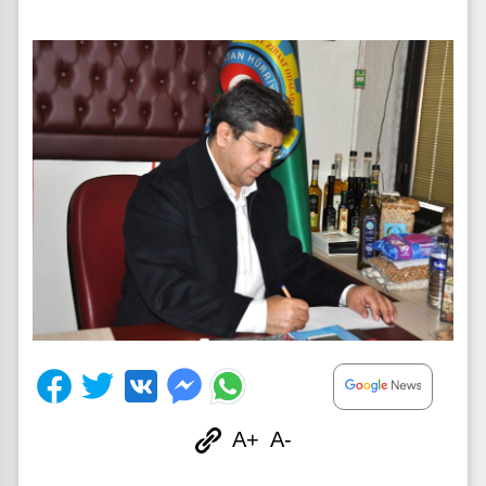
A+
A-