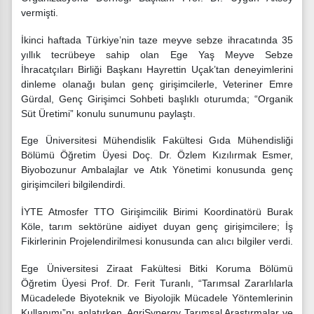
vermişti.
İkinci haftada Türkiye’nin taze meyve sebze ihracatında 35
yıllık tecrübeye sahip olan Ege Yaş Meyve Sebze
İhracatçıları Birliği Başkanı Hayrettin Uçak’tan deneyimlerini
dinleme olanağı bulan genç girişimcilerle, Veteriner Emre
Gürdal, Genç Girişimci Sohbeti başlıklı oturumda; “Organik
Süt Üretimi” konulu sunumunu paylaştı.
Ege Üniversitesi Mühendislik Fakültesi Gıda Mühendisliği
Bölümü Öğretim Üyesi Doç. Dr. Özlem Kızılırmak Esmer,
Biyobozunur Ambalajlar ve Atık Yönetimi konusunda genç
girişimcileri bilgilendirdi.
İYTE Atmosfer TTO Girişimcilik Birimi Koordinatörü Burak
Köle, tarım sektörüne aidiyet duyan genç girişimcilere; İş
Fikirlerinin Projelendirilmesi konusunda can alıcı bilgiler verdi.
Ege Üniversitesi Ziraat Fakültesi Bitki Koruma Bölümü
Öğretim Üyesi Prof. Dr. Ferit Turanlı, “Tarımsal Zararlılarla
Mücadelede Biyoteknik ve Biyolojik Mücadele Yöntemlerinin
Kullanımı”nı anlatırken, AgriSynergy Tarımsal Araştırmalar ve