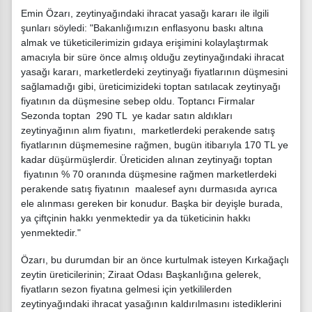
Emin Özarı, zeytinyağındaki ihracat yasağı kararı ile ilgili
şunları söyledi: "Bakanlığımızın enflasyonu baskı altına
almak ve tüketicilerimizin gıdaya erişimini kolaylaştırmak
amacıyla bir süre önce almış olduğu zeytinyağındaki ihracat
yasağı kararı, marketlerdeki zeytinyağı fiyatlarının düşmesini
sağlamadığı gibi, üreticimizideki toptan satılacak zeytinyağı
fiyatının da düşmesine sebep oldu. Toptancı Firmalar
Sezonda toptan 290 TL ye kadar satın aldıkları
zeytinyağının alım fiyatını, marketlerdeki perakende satış
fiyatlarının düşmemesine rağmen, bugün itibarıyla 170 TL ye
kadar düşürmüşlerdir. Üreticiden alınan zeytinyağı toptan
fiyatının % 70 oranında düşmesine rağmen marketlerdeki
perakende satış fiyatının maalesef aynı durmasıda ayrıca
ele alınması gereken bir konudur. Başka bir deyişle burada,
ya çiftçinin hakkı yenmektedir ya da tüketicinin hakkı
yenmektedir."
Özarı, bu durumdan bir an önce kurtulmak isteyen Kırkağaçlı
zeytin üreticilerinin; Ziraat Odası Başkanlığına gelerek,
fiyatların sezon fiyatına gelmesi için yetkililerden
zeytinyağındaki ihracat yasağının kaldırılmasını istediklerini