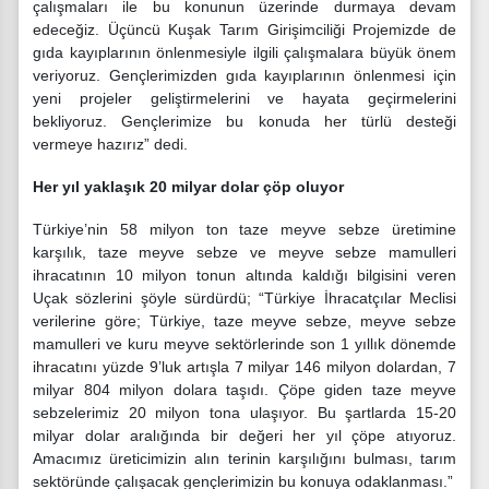
çalışmaları ile bu konunun üzerinde durmaya devam
edeceğiz. Üçüncü Kuşak Tarım Girişimciliği Projemizde de
gıda kayıplarının önlenmesiyle ilgili çalışmalara büyük önem
veriyoruz. Gençlerimizden gıda kayıplarının önlenmesi için
yeni projeler geliştirmelerini ve hayata geçirmelerini
bekliyoruz. Gençlerimize bu konuda her türlü desteği
vermeye hazırız” dedi.
Her yıl yaklaşık 20 milyar dolar çöp oluyor
Türkiye’nin 58 milyon ton taze meyve sebze üretimine
karşılık, taze meyve sebze ve meyve sebze mamulleri
ihracatının 10 milyon tonun altında kaldığı bilgisini veren
Uçak sözlerini şöyle sürdürdü; “
Türkiye İhracatçılar Meclisi
verilerine göre; Türkiye, taze meyve sebze, meyve sebze
mamulleri ve kuru meyve sektörlerinde son 1 yıllık dönemde
ihracatını yüzde 9’luk artışla 7 milyar 146 milyon dolardan, 7
milyar 804 milyon dolara taşıdı. Çöpe giden taze meyve
sebzelerimiz 20 milyon tona ulaşıyor. Bu şartlarda 15-20
milyar dolar aralığında bir değeri her yıl çöpe atıyoruz.
Amacımız üreticimizin alın terinin karşılığını bulması, tarım
sektöründe çalışacak gençlerimizin bu konuya odaklanması.”