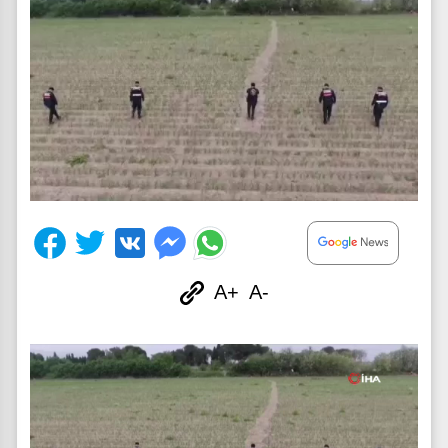
A+
A-