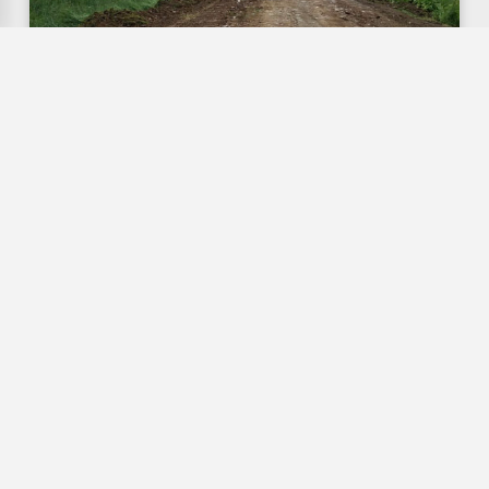
Paşaköy’de Arazi Yolları Yenileniyor...