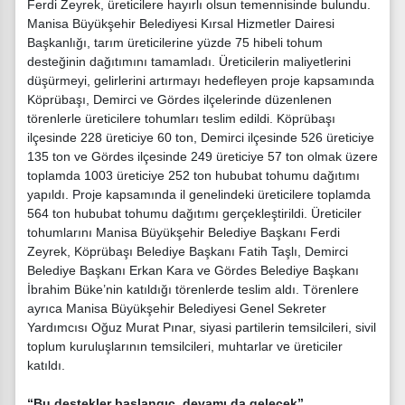
Ferdi Zeyrek, üreticilere hayırlı olsun temennisinde bulundu.
Manisa Büyükşehir Belediyesi Kırsal Hizmetler Dairesi
Başkanlığı, tarım üreticilerine yüzde 75 hibeli tohum
desteğinin dağıtımını tamamladı. Üreticilerin maliyetlerini
düşürmeyi, gelirlerini artırmayı hedefleyen proje kapsamında
Köprübaşı, Demirci ve Gördes ilçelerinde düzenlenen
törenlerle üreticilere tohumları teslim edildi. Köprübaşı
ilçesinde 228 üreticiye 60 ton, Demirci ilçesinde 526 üreticiye
135 ton ve Gördes ilçesinde 249 üreticiye 57 ton olmak üzere
toplamda 1003 üreticiye 252 ton hububat tohumu dağıtımı
yapıldı. Proje kapsamında il genelindeki üreticilere toplamda
564 ton hububat tohumu dağıtımı gerçekleştirildi. Üreticiler
tohumlarını Manisa Büyükşehir Belediye Başkanı Ferdi
Zeyrek, Köprübaşı Belediye Başkanı Fatih Taşlı, Demirci
Belediye Başkanı Erkan Kara ve Gördes Belediye Başkanı
İbrahim Büke’nin katıldığı törenlerde teslim aldı. Törenlere
ayrıca Manisa Büyükşehir Belediyesi Genel Sekreter
Yardımcısı Oğuz Murat Pınar, siyasi partilerin temsilcileri, sivil
toplum kuruluşlarının temsilcileri, muhtarlar ve üreticiler
katıldı.
“Bu destekler başlangıç, devamı da gelecek”