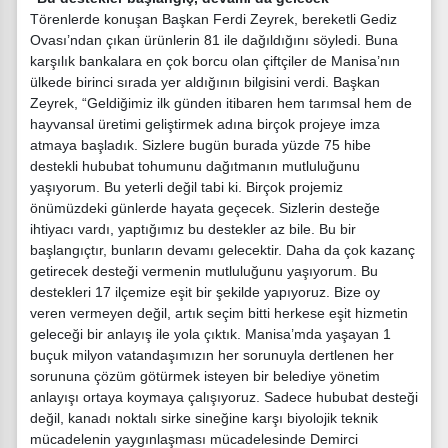
Törenlerde konuşan Başkan Ferdi Zeyrek, bereketli Gediz
Ovası’ndan çıkan ürünlerin 81 ile dağıldığını söyledi. Buna
karşılık bankalara en çok borcu olan çiftçiler de Manisa’nın
ülkede birinci sırada yer aldığının bilgisini verdi. Başkan
Zeyrek, “Geldiğimiz ilk günden itibaren hem tarımsal hem de
hayvansal üretimi geliştirmek adına birçok projeye imza
atmaya başladık. Sizlere bugün burada yüzde 75 hibe
destekli hububat tohumunu dağıtmanın mutluluğunu
yaşıyorum. Bu yeterli değil tabi ki. Birçok projemiz
önümüzdeki günlerde hayata geçecek. Sizlerin desteğe
ihtiyacı vardı, yaptığımız bu destekler az bile. Bu bir
başlangıçtır, bunların devamı gelecektir. Daha da çok kazanç
getirecek desteği vermenin mutluluğunu yaşıyorum. Bu
destekleri 17 ilçemize eşit bir şekilde yapıyoruz. Bize oy
veren vermeyen değil, artık seçim bitti herkese eşit hizmetin
geleceği bir anlayış ile yola çıktık. Manisa’mda yaşayan 1
buçuk milyon vatandaşımızın her sorunuyla dertlenen her
sorununa çözüm götürmek isteyen bir belediye yönetim
anlayışı ortaya koymaya çalışıyoruz. Sadece hububat desteği
değil, kanadı noktalı sirke sineğine karşı biyolojik teknik
mücadelenin yaygınlaşması mücadelesinde Demirci