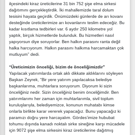
ilçesindeki kiraz üreticilerine 31 bin 752 şişe elma sirkesi
dağıtımını gerçekleştirdik. İki mahallemizde taral dolum
tesisini hayata geçirdik. Önümüzdeki günlerde de arı kovanı
desteğinde üreticilerimize arı kovanlarını teslim edeceğiz. Bu
kadar kısıtlama tedbirleri var. 6 aydır 250 kilometre yol
yaptık, birçok hizmetlerde bulunduk. Bu hizmetleri nasıl
yapıyorsun diye soruyorlar. Ben halkın parasını ranta değil
halka harcıyorum. Halkın parasını halkıma harcamaktan çok
mutluyum” dedi.
“Üreticimizin önceliği, bizim de önceliğimizdir”
Yapılacak yatırımlarda ortak aklı dikkate aldıklarını söyleyen
Başkan Zeyrek, “Bir yere yatırım yapılacaksa belediye
başkanlarıma, muhtarlara soruyorum. Diyorum ki sizin
önceliğiniz nedir. Sizin önceliğiniz benim önceliğimdir. Ben
yatırımlarımı her zaman için muhtarlarımla, sivil toplum
kuruluşlarıyla, belediyemizce, konunun muhatabı kimse
onlarla birlikte karar vererek yapacağız. Bunu yapacağız ki
paramızı doğru yere harcayalım. Gördes’imize hububat
tohumu dışında kanadı noktalı sirke sineğine karşı mücadele
için 9072 şişe elma sirkesini kiraz üreticilerine dağıtmış