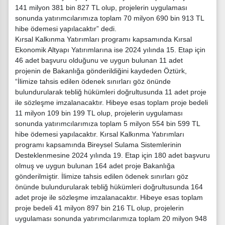
141 milyon 381 bin 827 TL olup, projelerin uygulaması
sonunda yatırımcılarımıza toplam 70 milyon 690 bin 913 TL
hibe ödemesi yapılacaktır” dedi.
Kırsal Kalkınma Yatırımları programı kapsamında Kırsal
Ekonomik Altyapı Yatırımlarına ise 2024 yılında 15. Etap için
46 adet başvuru olduğunu ve uygun bulunan 11 adet
projenin de Bakanlığa gönderildiğini kaydeden Öztürk,
“İlimize tahsis edilen ödenek sınırları göz önünde
bulundurularak tebliğ hükümleri doğrultusunda 11 adet proje
ile sözleşme imzalanacaktır. Hibeye esas toplam proje bedeli
11 milyon 109 bin 199 TL olup, projelerin uygulaması
sonunda yatırımcılarımıza toplam 5 milyon 554 bin 599 TL
hibe ödemesi yapılacaktır. Kırsal Kalkınma Yatırımları
programı kapsamında Bireysel Sulama Sistemlerinin
Desteklenmesine 2024 yılında 19. Etap için 180 adet başvuru
olmuş ve uygun bulunan 164 adet proje Bakanlığa
gönderilmiştir. İlimize tahsis edilen ödenek sınırları göz
önünde bulundurularak tebliğ hükümleri doğrultusunda 164
adet proje ile sözleşme imzalanacaktır. Hibeye esas toplam
proje bedeli 41 milyon 897 bin 216 TL olup, projelerin
uygulaması sonunda yatırımcılarımıza toplam 20 milyon 948