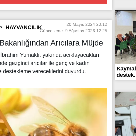
20 Mayıs 2024 20:12
HAYVANCILIK
Güncelleme: 9 Ağustos 2026 12:25
akanlığından Arıcılara Müjde
brahim Yumaklı, yakında açıklayacakları
e gezginci arıcılar ile genç ve kadın
Kaymak
ve destekleme vereceklerini duyurdu.
destek..