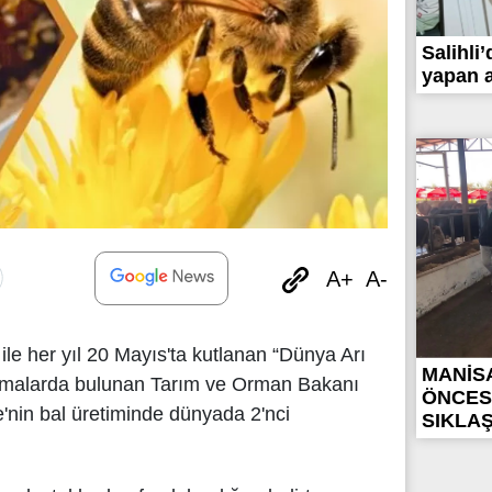
Salihli
yapan a
A+
A-
ı ile her yıl 20 Mayıs'ta kutlanan “Dünya Arı
MANİS
lamalarda bulunan Tarım ve Orman Bakanı
ÖNCES
'nin bal üretiminde dünyada 2'nci
SIKLAŞT