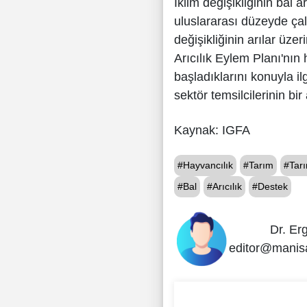
İklim değişikliğinin bal a
uluslararası düzeyde çal
değişikliğinin arılar üze
Arıcılık Eylem Planı'nın 
başladıklarını konuyla il
sektör temsilcilerinin bir
Kaynak: IGFA
#Hayvancılık
#Tarım
#Tar
#Bal
#Arıcılık
#Destek
Dr. Er
editor@manis