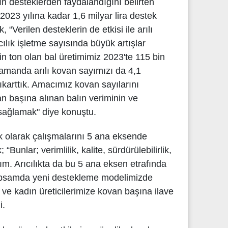
rın desteklerden faydalandığını belirten
023 yılına kadar 1,6 milyar lira destek
 “Verilen desteklerin de etkisi ile arılı
cılık işletme sayısında büyük artışlar
in ton olan bal üretimimiz 2023'te 115 bin
zamanda arılı kovan sayımızı da 4,1
karttık. Amacımız kovan sayılarını
n başına alınan balın veriminin ve
 sağlamak" diye konuştu.
 olarak çalışmalarını 5 ana eksende
 “Bunlar; verimlilik, kalite, sürdürülebilirlik,
ırım. Arıcılıkta da bu 5 ana eksen etrafında
apsamda yeni destekleme modelimizde
ç ve kadın üreticilerimize kovan başına ilave
i.