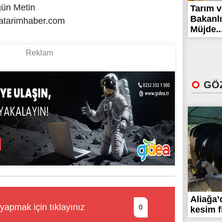
gün Metin
Tarım 
Bakanlı
atarimhaber.com
Müjde..
GÖZ
Aliağa’
yapmak için tıklayınız
0
kesim fi