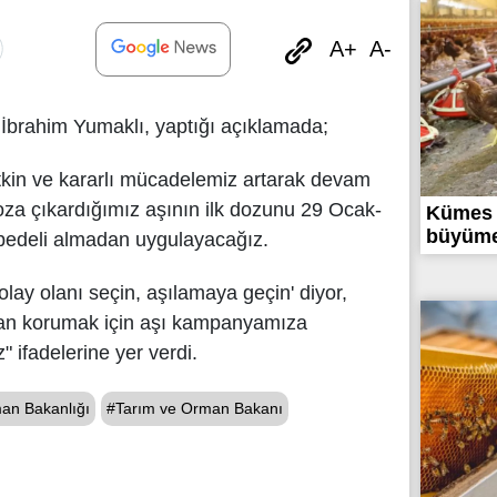
A+
A-
İbrahim Yumaklı, yaptığı açıklamada;
etkin ve kararlı mücadelemiz artarak devam
 doza çıkardığımız aşının ilk dozunu 29 Ocak-
Kümes 
büyüme 
 bedeli almadan uygulayacağız.
Kolay olanı seçin, aşılamaya geçin' diyor,
tan korumak için aşı kampanyamıza
 ifadelerine yer verdi.
an Bakanlığı
#Tarım ve Orman Bakanı