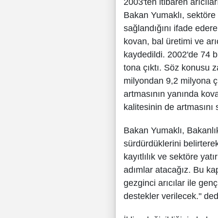
2003'ten itibaren arıcıla
Bakan Yumaklı, sektöre 2
sağlandığını ifade ederek,
kovan, bal üretimi ve arı
kaydedildi. 2002'de 74 b
tona çıktı. Söz konusu 
milyondan 9,2 milyona çı
artmasının yanında kova
kalitesinin de artmasını
Bakan Yumaklı, Bakanlık
sürdürdüklerini belirterek;
kayıtlılık ve sektöre yat
adımlar atacağız. Bu k
gezginci arıcılar ile gen
destekler verilecek." ded