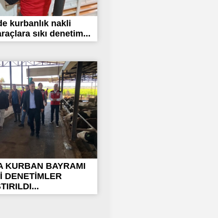
’de kurbanlık nakli
raçlara sıkı denetim...
A KURBAN BAYRAMI
İ DENETİMLER
IRILDI...