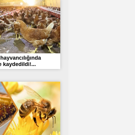
hayvancılığında
kaydedildi!...