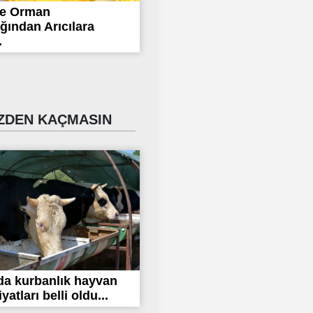
ve Orman
ğından Arıcılara
.
DEN KAÇMASIN
da kurbanlık hayvan
yatları belli oldu...