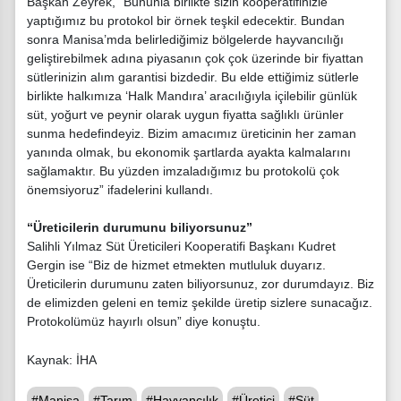
Başkan Zeyrek, “Bununla birlikte sizin kooperatifinizle
yaptığımız bu protokol bir örnek teşkil edecektir. Bundan
sonra Manisa’mda belirlediğimiz bölgelerde hayvancılığı
geliştirebilmek adına piyasanın çok çok üzerinde bir fiyattan
sütlerinizin alım garantisi bizdedir. Bu elde ettiğimiz sütlerle
birlikte halkımıza ‘Halk Mandıra’ aracılığıyla içilebilir günlük
süt, yoğurt ve peynir olarak uygun fiyatta sağlıklı ürünler
sunma hedefindeyiz. Bizim amacımız üreticinin her zaman
yanında olmak, bu ekonomik şartlarda ayakta kalmalarını
sağlamaktır. Bu yüzden imzaladığımız bu protokolü çok
önemsiyoruz” ifadelerini kullandı.
“Üreticilerin durumunu biliyorsunuz”
Salihli Yılmaz Süt Üreticileri Kooperatifi Başkanı Kudret
Gergin ise “Biz de hizmet etmekten mutluluk duyarız.
Üreticilerin durumunu zaten biliyorsunuz, zor durumdayız. Biz
de elimizden geleni en temiz şekilde üretip sizlere sunacağız.
Protokolümüz hayırlı olsun” diye konuştu.
Kaynak: İHA
#Manisa
#Tarım
#Hayvancılık
#Üretici
#Süt