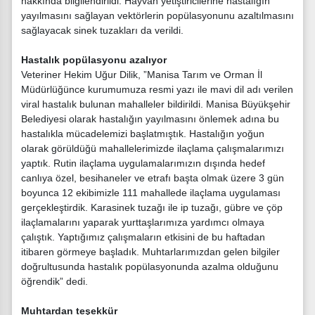
hakkında bilgilendirildi. Hayvan yetiştiricilerine hastalığın
yayılmasını sağlayan vektörlerin popülasyonunu azaltılmasını
sağlayacak sinek tuzakları da verildi.
Hastalık popülasyonu azalıyor
Veteriner Hekim Uğur Dilik, ”Manisa Tarım ve Orman İl
Müdürlüğünce kurumumuza resmi yazı ile mavi dil adı verilen
viral hastalık bulunan mahalleler bildirildi. Manisa Büyükşehir
Belediyesi olarak hastalığın yayılmasını önlemek adına bu
hastalıkla mücadelemizi başlatmıştık. Hastalığın yoğun
olarak görüldüğü mahallelerimizde ilaçlama çalışmalarımızı
yaptık. Rutin ilaçlama uygulamalarımızın dışında hedef
canlıya özel, besihaneler ve etrafı başta olmak üzere 3 gün
boyunca 12 ekibimizle 111 mahallede ilaçlama uygulaması
gerçekleştirdik. Karasinek tuzağı ile ip tuzağı, gübre ve çöp
ilaçlamalarını yaparak yurttaşlarımıza yardımcı olmaya
çalıştık. Yaptığımız çalışmaların etkisini de bu haftadan
itibaren görmeye başladık. Muhtarlarımızdan gelen bilgiler
doğrultusunda hastalık popülasyonunda azalma olduğunu
öğrendik” dedi.
Muhtardan teşekkür