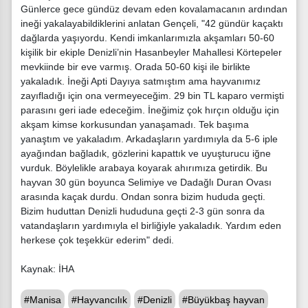
Günlerce gece gündüz devam eden kovalamacanın ardından
ineği yakalayabildiklerini anlatan Gençeli, "42 gündür kaçaktı
dağlarda yaşıyordu. Kendi imkanlarımızla akşamları 50-60
kişilik bir ekiple Denizli’nin Hasanbeyler Mahallesi Körtepeler
mevkiinde bir eve varmış. Orada 50-60 kişi ile birlikte
yakaladık. İneği Apti Dayıya satmıştım ama hayvanımız
zayıfladığı için ona vermeyeceğim. 29 bin TL kaparo vermişti
parasını geri iade edeceğim. İneğimiz çok hırçın olduğu için
akşam kimse korkusundan yanaşamadı. Tek başıma
yanaştım ve yakaladım. Arkadaşların yardımıyla da 5-6 iple
ayağından bağladık, gözlerini kapattık ve uyuşturucu iğne
vurduk. Böylelikle arabaya koyarak ahırımıza getirdik. Bu
hayvan 30 gün boyunca Selimiye ve Dadağlı Duran Ovası
arasında kaçak durdu. Ondan sonra bizim hududa geçti.
Bizim huduttan Denizli hududuna geçti 2-3 gün sonra da
vatandaşların yardımıyla el birliğiyle yakaladık. Yardım eden
herkese çok teşekkür ederim" dedi.
Kaynak: İHA
#Manisa
#Hayvancılık
#Denizli
#Büyükbaş hayvan