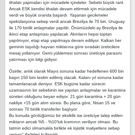
ithalatı yapmaları için mücadele içindeler. Sebebi büyük rant.
Ancak ESK kendisi ithalatı devam ettirmek için mücadele
verdi ve büyük oranda başardı. Yaşanan gecikmeler
spekülasyona sebep verdi ancak Brezilya ile 70 bin, Uruguay
ile 170 binlik anlaşmalar yapıldı. Önümüzdeki ay Brezilya ile
ikinci etap anlaşması yapılacak. Alımların hepsi toptan
yapılmıyor, etap etap yapılmaya devam ediliyor. Kalkan her
geminin taşıdığı hayvan miktarına göre sıradaki üreticilere
mesaj yollanıyor. Gemi yüklemesi sonrası üreticiye parasını
yatırması için bilgi gidiyor.
Özetle; anlık olarak Mayıs sonuna kadar hedeflenen 600 bin
başın 150 bini teslim edilmiş olacak. Kalanı yıl sonuna kadar
tamamlanacak deniyor. ESK bugüne kadar sürecin
uzamasının bir sebebinin ise yapılan anlaşmalar ve karantina
süreleri olduğunu beyan ediyor. 21 gün karantina + 20 gün
nakliye +15 gün alım süresi. Bu plana göre, Nisan 15 ve
sonrası 70 binlik transferler başlıyor.
Bu konuda gördüğümüz bir eksiklik ise üreticiye talep edilen
miktarın ancak %5 - %10’luk kısmının veriliyor olması. Bu
tatmin edici olmamakla birlikte ek lojistik maliyetlere sebep
veriyor" ifadeleri kullanıldı.