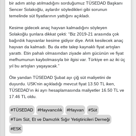
bir adım atılıp atılmadığını sorduğumuz TÜSEDAD Başkanı
Sencer Solakoğlu, aylardır söyledikleri gibi sorunun
temelinde süt fiyatlarının yattığını açıkladı.
Kesime gidecek anaç hayvan kalmadığını söyleyen
Solakoğlu şunlara dikkat çekti: “Biz 2019-21 arasında çok
bağırdık hayvanlar kesime gidiyor diye. Artık kesilecek anaç
hayvan da kalmadı. Bu da ette talep kaynaklı fiyat artışları
yarattı. Etin pahalı olmasından ziyade alım gücünün ve fiyat
mefhumunun kaybolmasıyla bir ilgisi var. Türkiye en az iki üç
yıl bu artışları yaşayacak.”
Öte yandan TÜSEDAD Şubat ayı çiğ süt maliyetini de
duyurdu. USK’nin açıkladığı mevcut fiyat 13.50 TL iken,
TÜSEDAD’ın iki ayrı hesaplamasında maliyetler 16.50 TL ve
17.46 TL oldu.
#TÜSEDAD
#Hayvancılık
#Hayvan
#Süt
#Tüm Süt, Et ve Damızlık Sığır Yetiştiricileri Derneği
#ESK