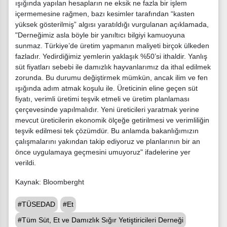
ışığında yapılan hesapların ne eksik ne fazla bir işlem
içermemesine rağmen, bazı kesimler tarafından “kasten
yüksek gösterilmiş” algısı yaratıldığı vurgulanan açıklamada,
"Derneğimiz asla böyle bir yanıltıcı bilgiyi kamuoyuna
sunmaz. Türkiye’de üretim yapmanın maliyeti birçok ülkeden
fazladır. Yedirdiğimiz yemlerin yaklaşık %50’si ithaldir. Yanlış
süt fiyatları sebebi ile damızlık hayvanlarımız da ithal edilmek
zorunda. Bu durumu değiştirmek mümkün, ancak ilim ve fen
ışığında adım atmak koşulu ile. Üreticinin eline geçen süt
fiyatı, verimli üretimi teşvik etmeli ve üretim planlaması
çerçevesinde yapılmalıdır. Yeni üreticileri yaratmak yerine
mevcut üreticilerin ekonomik ölçeğe getirilmesi ve verimliliğin
teşvik edilmesi tek çözümdür. Bu anlamda bakanlığımızın
çalışmalarını yakından takip ediyoruz ve planlarının bir an
önce uygulamaya geçmesini umuyoruz" ifadelerine yer
verildi.
Kaynak: Bloomberght
#TÜSEDAD
#Et
#Tüm Süt, Et ve Damızlık Sığır Yetiştiricileri Derneği