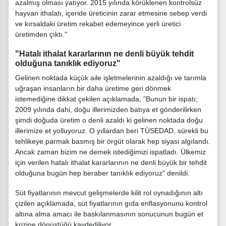
azalmış olması yatıyor. 2015 yılında körüklenen kontrolsüz
hayvan ithalatı, içeride üreticinin zarar etmesine sebep verdi
ve kırsaldaki üretim rekabet edemeyince yerli üretici
üretimden çıktı."
"Hatalı ithalat kararlarının ne denli büyük tehdit
olduğuna tanıklık ediyoruz"
Gelinen noktada küçük aile işletmelerinin azaldığı ve tarımla
uğraşan insanların bir daha üretime geri dönmek
istemediğine dikkat çekilen açıklamada, "Bunun bir ispatı;
2009 yılında dahi, doğu illerimizden batıya et gönderilirken
şimdi doğuda üretim o denli azaldı ki gelinen noktada doğu
illerimize et yolluyoruz. O yıllardan beri TÜSEDAD, sürekli bu
tehlikeye parmak basmış bir örgüt olarak hep siyasi algılandı.
Ancak zaman bizim ne demek istediğimizi ispatladı. Ülkemiz
için verilen hatalı ithalat kararlarının ne denli büyük bir tehdit
olduğuna bugün hep beraber tanıklık ediyoruz" denildi.
Süt fiyatlarının mevcut gelişmelerde kilit rol oynadığının altı
çizilen açıklamada, süt fiyatlarının gıda enflasyonunu kontrol
altına alma amacı ile baskılanmasının sonucunun bugün et
krizine dönüştüğü kaydediliyor.