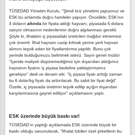
TÜSEDAD Yönetim Kurulu, "Şimdi kriz yönetimi yapıyoruz ve
ESK bu anlamda doğru hamleler yapıyor. Öncelikle; ESK’nın
4 doların
altında
bir fiyata aldığı hayvanı, piyasada 6 dolara
satıyor olmasının nedenlerinin doğru algılanması gerekli.
Şöyle ki, ithalatın iç piyasadaki üreticileri mağdur etmemesi
çok önemli. İthal hayvanı cazip kılmak yerine yerli hayvan
alımını teşvik eden bir fiyatlandırma yapıldı. Bunu çok
yerinde bulduğumuzu belirtmek isteriz. Sayın genel müdür
“İçeride maliyeti düşüremediğimiz için dışarıdan aldığımız
hayvanın fiyatını iç piyasa bedeline yaklaştırmamız
gerekiyor” dedi ve devam etti. “İç piyasa fiyatı arttığı zaman
bu 6 dolar/kg fiyatı da arttırılacak. Bu sabit bir fiyat değil”.
Özetle, iç piyasada üretimin teşvik edilip açığın dışarıdan
karşılanmasına gayret ediliyor" açıklamasını yaptı.
ESK üzerinde büyük baskı var!
TÜSEDAD'ın yaptığı açıklamada ESK üzerinde büyük bir
baskı olduğu savunularak, "İthalat lobileri özel şirketlerin bu