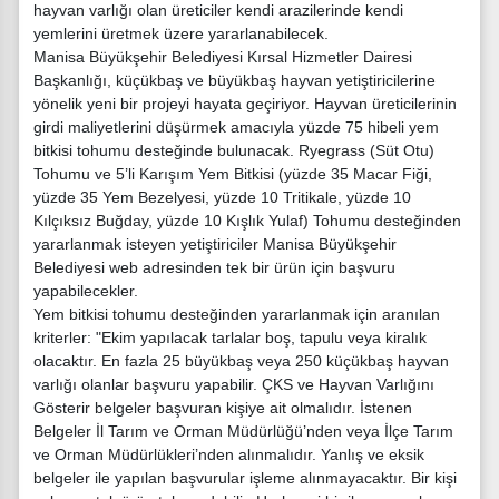
hayvan varlığı olan üreticiler kendi arazilerinde kendi
yemlerini üretmek üzere yararlanabilecek.
Manisa Büyükşehir Belediyesi Kırsal Hizmetler Dairesi
Başkanlığı, küçükbaş ve büyükbaş hayvan yetiştiricilerine
yönelik yeni bir projeyi hayata geçiriyor. Hayvan üreticilerinin
girdi maliyetlerini düşürmek amacıyla yüzde 75 hibeli yem
bitkisi tohumu desteğinde bulunacak. Ryegrass (Süt Otu)
Tohumu ve 5’li Karışım Yem Bitkisi (yüzde 35 Macar Fiği,
yüzde 35 Yem Bezelyesi, yüzde 10 Tritikale, yüzde 10
Kılçıksız Buğday, yüzde 10 Kışlık Yulaf) Tohumu desteğinden
yararlanmak isteyen yetiştiriciler Manisa Büyükşehir
Belediyesi web adresinden tek bir ürün için başvuru
yapabilecekler.
Yem bitkisi tohumu desteğinden yararlanmak için aranılan
kriterler: "Ekim yapılacak tarlalar boş, tapulu veya kiralık
olacaktır. En fazla 25 büyükbaş veya 250 küçükbaş hayvan
varlığı olanlar başvuru yapabilir. ÇKS ve Hayvan Varlığını
Gösterir belgeler başvuran kişiye ait olmalıdır. İstenen
Belgeler İl Tarım ve Orman Müdürlüğü’nden veya İlçe Tarım
ve Orman Müdürlükleri’nden alınmalıdır. Yanlış ve eksik
belgeler ile yapılan başvurular işleme alınmayacaktır. Bir kişi