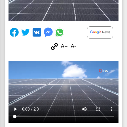
A+
A-