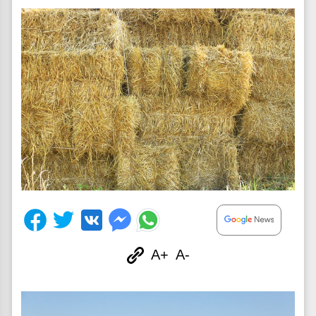
A+
A-