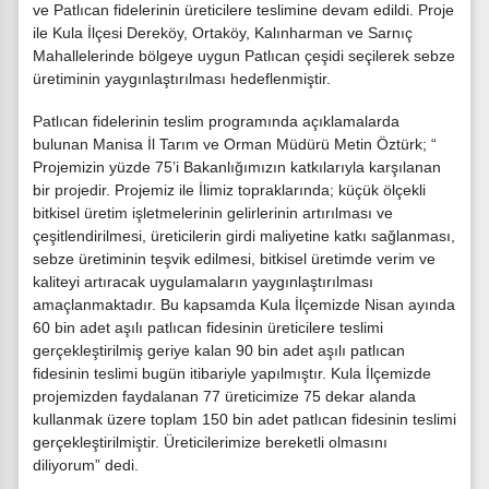
ve Patlıcan fidelerinin üreticilere teslimine devam edildi. Proje
ile Kula İlçesi Dereköy, Ortaköy, Kalınharman ve Sarnıç
Mahallelerinde bölgeye uygun Patlıcan çeşidi seçilerek sebze
üretiminin yaygınlaştırılması hedeflenmiştir.
Patlıcan fidelerinin teslim programında açıklamalarda
bulunan Manisa İl Tarım ve Orman Müdürü Metin Öztürk; “
Projemizin yüzde 75’i Bakanlığımızın katkılarıyla karşılanan
bir projedir. Projemiz ile İlimiz topraklarında; küçük ölçekli
bitkisel üretim işletmelerinin gelirlerinin artırılması ve
çeşitlendirilmesi, üreticilerin girdi maliyetine katkı sağlanması,
sebze üretiminin teşvik edilmesi, bitkisel üretimde verim ve
kaliteyi artıracak uygulamaların yaygınlaştırılması
amaçlanmaktadır. Bu kapsamda Kula İlçemizde Nisan ayında
60 bin adet aşılı patlıcan fidesinin üreticilere teslimi
gerçekleştirilmiş geriye kalan 90 bin adet aşılı patlıcan
fidesinin teslimi bugün itibariyle yapılmıştır. Kula İlçemizde
projemizden faydalanan 77 üreticimize 75 dekar alanda
kullanmak üzere toplam 150 bin adet patlıcan fidesinin teslimi
gerçekleştirilmiştir. Üreticilerimize bereketli olmasını
diliyorum” dedi.