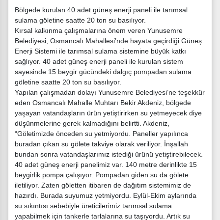
Bölgede kurulan 40 adet güneş enerji paneli ile tarımsal
sulama göletine saatte 20 ton su basılıyor.
Kırsal kalkınma çalışmalarına önem veren Yunusemre
Belediyesi, Osmancalı Mahallesi’nde hayata geçirdiği Güneş
Enerji Sistemi ile tarımsal sulama sistemine büyük katkı
sağlıyor. 40 adet güneş enerji paneli ile kurulan sistem
sayesinde 15 beygir gücündeki dalgıç pompadan sulama
göletine saatte 20 ton su basılıyor.
Yapılan çalışmadan dolayı Yunusemre Belediyesi’ne teşekkür
eden Osmancalı Mahalle Muhtarı Bekir Akdeniz, bölgede
yaşayan vatandaşların ürün yetiştirirken su yetmeyecek diye
düşünmelerine gerek kalmadığını belirtti. Akdeniz,
“Göletimizde önceden su yetmiyordu. Paneller yapılınca
buradan çıkan su gölete takviye olarak veriliyor. İnşallah
bundan sonra vatandaşlarımız istediği ürünü yetiştirebilecek.
40 adet güneş enerji panelimiz var. 140 metre derinlikte 15
beygirlik pompa çalışıyor. Pompadan giden su da gölete
iletiliyor. Zaten göletten itibaren de dağıtım sistemimiz de
hazırdı. Burada suyumuz yetmiyordu. Eylül-Ekim aylarında
su sıkıntısı sebebiyle üreticilerimiz tarımsal sulama
yapabilmek için tankerle tarlalarına su taşıyordu. Artık su