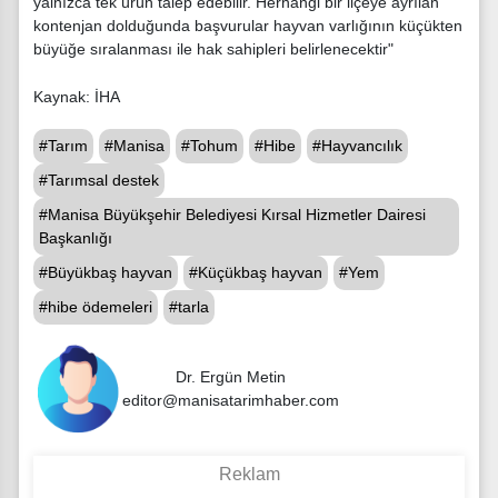
yalnızca tek ürün talep edebilir. Herhangi bir ilçeye ayrılan
kontenjan dolduğunda başvurular hayvan varlığının küçükten
büyüğe sıralanması ile hak sahipleri belirlenecektir"
Kaynak: İHA
#Tarım
#Manisa
#Tohum
#Hibe
#Hayvancılık
#Tarımsal destek
#Manisa Büyükşehir Belediyesi Kırsal Hizmetler Dairesi
Başkanlığı
#Büyükbaş hayvan
#Küçükbaş hayvan
#Yem
#hibe ödemeleri
#tarla
Dr. Ergün Metin
editor@manisatarimhaber.com