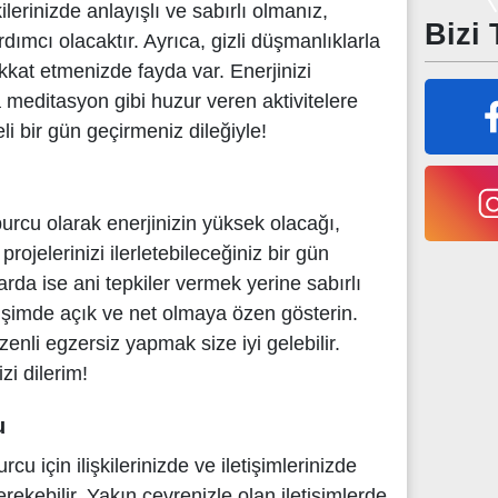
kilerinizde anlayışlı ve sabırlı olmanız,
Bizi 
ımcı olacaktır. Ayrıca, gizli düşmanlıklarla
kkat etmenizde fayda var. Enerjinizi
meditasyon gibi huzur veren aktivitelere
eli bir gün geçirmeniz dileğiyle!
rcu olarak enerjinizin yüksek olacağı,
rojelerinizi ilerletebileceğiniz bir gün
arda ise ani tepkiler vermek yerine sabırlı
etişimde açık ve net olmaya özen gösterin.
enli egzersiz yapmak size iyi gelebilir.
zi dilerim!
u
cu için ilişkilerinizde ve iletişimlerinizde
rekebilir. Yakın çevrenizle olan iletişimlerde