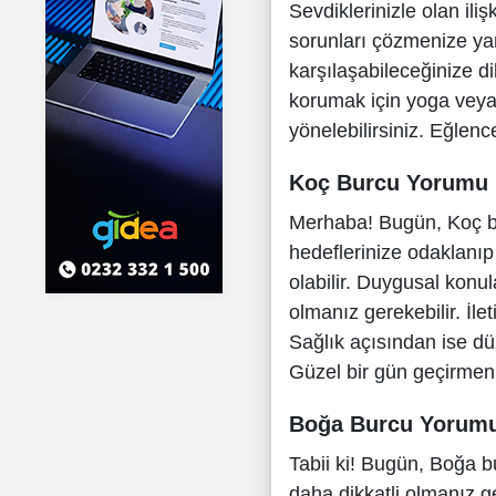
Sevdiklerinizle olan iliş
sorunları çözmenize yard
karşılaşabileceğinize di
korumak için yoga veya 
yönelebilirsiniz. Eğlenc
Koç Burcu Yorumu
Merhaba! Bugün, Koç bu
hedeflerinize odaklanıp p
olabilir. Duygusal konul
olmanız gerekebilir. İl
Sağlık açısından ise düz
Güzel bir gün geçirmeni
Boğa Burcu Yorum
Tabii ki! Bugün, Boğa bur
daha dikkatli olmanız ge