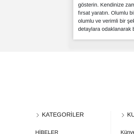
gösterin. Kendinize za
fırsat yaratın. Olumlu 
olumlu ve verimli bir şe
detaylara odaklanarak b
KATEGORİLER
KU
HİBELER
Küny