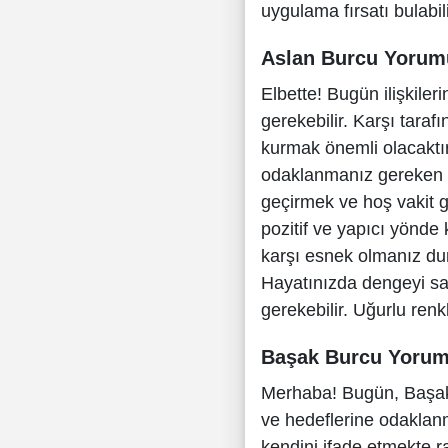
uygulama fırsatı bulabili
Aslan Burcu Yorum
Elbette! Bugün ilişkiler
gerekebilir. Karşı tara
kurmak önemli olacaktır
odaklanmanız gereken ko
geçirmek ve hoş vakit ge
pozitif ve yapıcı yönde k
karşı esnek olmanız dur
Hayatınızda dengeyi sağ
gerekebilir. Uğurlu renkl
Başak Burcu Yoru
Merhaba! Bugün, Başak 
ve hedeflerine odaklanm
kendini ifade etmekte rah