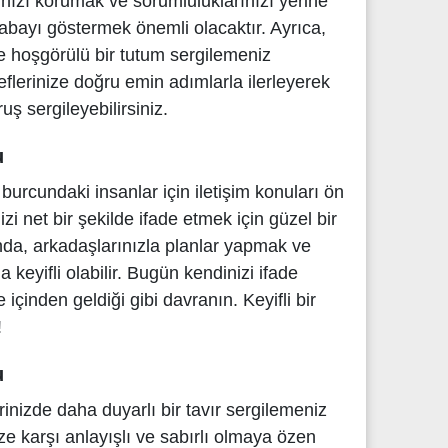
nızı korumak ve sorumluluklarınızı yerine
abayı göstermek önemli olacaktır. Ayrıca,
 ve hoşgörülü bir tutum sergilemeniz
eflerinize doğru emin adımlarla ilerleyerek
ruş sergileyebilirsiniz.
u
rcundaki insanlar için iletişim konuları ön
nizi net bir şekilde ifade etmek için güzel bir
nda, arkadaşlarınızla planlar yapmak ve
keyifli olabilir. Bugün kendinizi ifade
çinden geldiği gibi davranın. Keyifli bir
!
u
inizde daha duyarlı bir tavır sergilemeniz
ize karşı anlayışlı ve sabırlı olmaya özen