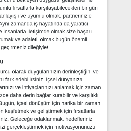
burcunu bekleyen duygusal gelişmeler ile
lumlu fırsatlarla karşılaşabilecekleri bir gün
a anlayışlı ve uyumlu olmak, partnerinizle
r. Aynı zamanda iş hayatında da yaratıcı
ve insanlarla iletişimde olmak size başarı
korumak ve adaletli olmak bugün önemli
n geçirmeniz dileğiyle!
mu
urcu olarak duygularınızın derinleştiğini ve
ı fark edebilirsiniz. İçsel dünyanıza
rınızı ve ihtiyaçlarınızı anlamak için zaman
inizde daha derin bağlar kurabilir ve karşılıklı
z. Bugün, içsel dönüşüm için harika bir zaman
en keşfetmek ve geliştirmek için fırsatlarla
rsiniz. Geleceğe odaklanmak, hedeflerinizi
nizi gerçekleştirmek için motivasyonunuzu