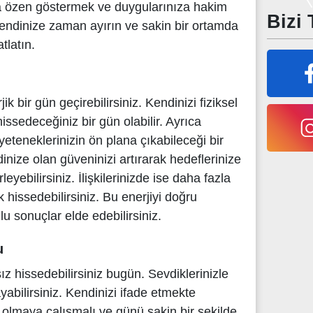
a özen göstermek ve duygularınıza hakim
Bizi 
endinize zaman ayırın ve sakin bir ortamda
tlatın.
k bir gün geçirebilirsiniz. Kendinizi fiziksel
hissedeceğiniz bir gün olabilir. Ayrıca
 yeteneklerinizin ön plana çıkabileceği bir
inize olan güveninizi artırarak hedeflerinize
eyebilirsiniz. İlişkilerinizde ise daha fazla
 hissedebilirsiniz. Bu enerjiyi doğru
u sonuçlar elde edebilirsiniz.
u
z hissedebilirsiniz bugün. Sevdiklerinizle
yabilirsiniz. Kendinizi ifade etmekte
lı olmaya çalışmalı ve günü sakin bir şekilde