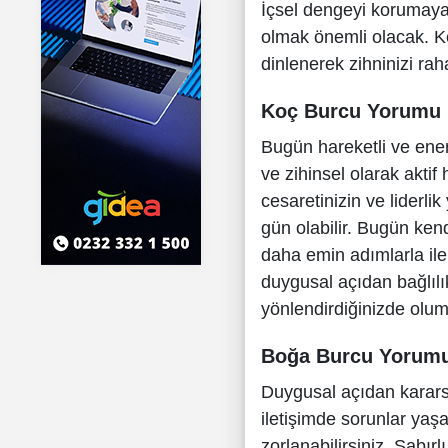
İçsel dengeyi korumay
olmak önemli olacak. K
dinlenerek zihninizi raha
Koç Burcu Yorumu
Bugün hareketli ve enerji
ve zihinsel olarak aktif 
cesaretinizin ve liderlik
gün olabilir. Bugün kend
daha emin adımlarla ilerl
duygusal açıdan bağlılık
yönlendirdiğinizde oluml
Boğa Burcu Yorum
Duygusal açıdan kararsı
iletişimde sorunlar yaşa
zorlanabilirsiniz. Sabır