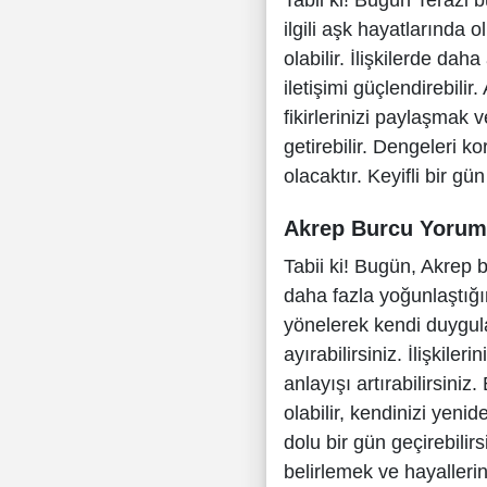
Tabii ki! Bugün Terazi 
ilgili aşk hayatlarında o
olabilir. İlişkilerde dah
iletişimi güçlendirebili
fikirlerinizi paylaşmak 
getirebilir. Dengeleri 
olacaktır. Keyifli bir gü
Akrep Burcu Yoru
Tabii ki! Bugün, Akrep b
daha fazla yoğunlaştığın
yönelerek kendi duygula
ayırabilirsiniz. İlişkiler
anlayışı artırabilirsini
olabilir, kendinizi yenid
dolu bir gün geçirebili
belirlemek ve hayalleri