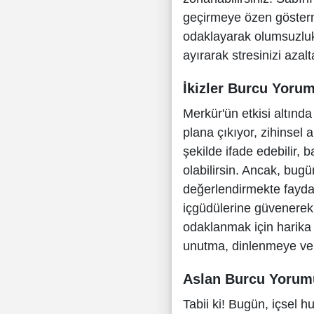
geçirmeye özen gösterme
odaklayarak olumsuzluk
ayırarak stresinizi azalta
İkizler Burcu Yoru
Merkür'ün etkisi altınd
plana çıkıyor, zihinsel ak
şekilde ifade edebilir, b
olabilirsin. Ancak, bugü
değerlendirmekte fayda 
içgüdülerine güvenerek d
odaklanmak için harika b
unutma, dinlenmeye ve 
Aslan Burcu Yorum
Tabii ki! Bugün, içsel h