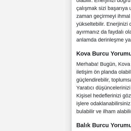
olabilir. Enerjinizi doğr
çalışmak sizi başarıya 
zaman geçirmeyi ihmal 
yükseltebilir. Enerjiniz
ayırmanız da faydalı ol
anlamda derinleşme yaş
Kova Burcu Yorum
Merhaba! Bugün, Kova b
iletişim ön planda olabil
güçlendirebilir, toplumsa
Yaratıcı düşüncelerinizi
Kişisel hedeflerinizi gö
işlere odaklanabilirsini
bulabilir ve ilham alabil
Balık Burcu Yorum