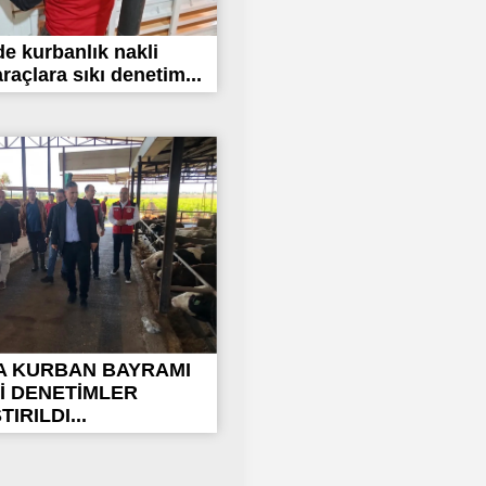
’de kurbanlık nakli
raçlara sıkı denetim...
A KURBAN BAYRAMI
İ DENETİMLER
IRILDI...