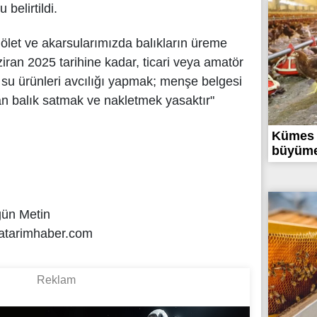
belirtildi.
ölet ve akarsularımızda balıkların üreme
ran 2025 tarihine kadar, ticari veya amatör
ü su ürünleri avcılığı yapmak; menşe belgesi
an balık satmak ve nakletmek yasaktır"
Kümes 
büyüme 
gün Metin
atarimhaber.com