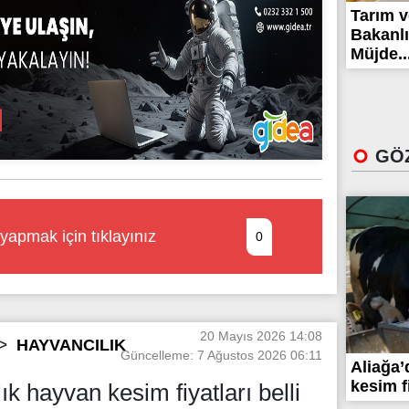
Tarım 
Bakanlı
Müjde..
GÖZ
yapmak için tıklayınız
0
20 Mayıs 2026 14:08
HAYVANCILIK
Güncelleme: 7 Ağustos 2026 06:11
Aliağa’
kesim fi
ık hayvan kesim fiyatları belli