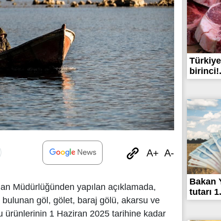
Türkiye
birinci!.
A+
A-
Bakan 
rman Müdürlüğünden yapılan açıklamada,
tutarı 1
de bulunan göl, gölet, baraj gölü, akarsu ve
u ürünlerinin 1 Haziran 2025 tarihine kadar