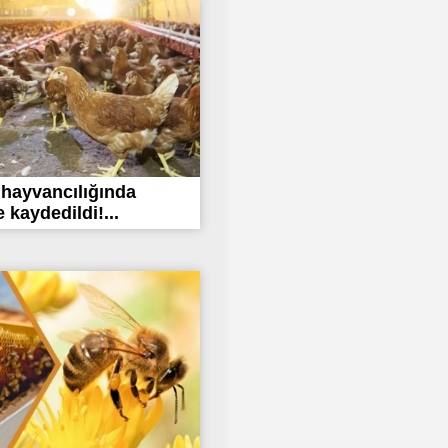
hayvancılığında
kaydedildi!...