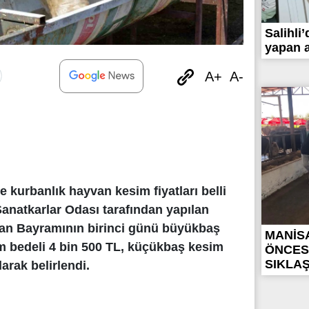
Salihli
yapan a
A+
A-
de kurbanlık hayvan kesim fiyatları belli
Sanatkarlar Odası tarafından yapılan
an Bayramının birinci günü büyükbaş
MANİS
m bedeli 4 bin 500 TL, küçükbaş kesim
ÖNCES
SIKLAŞT
larak belirlendi.