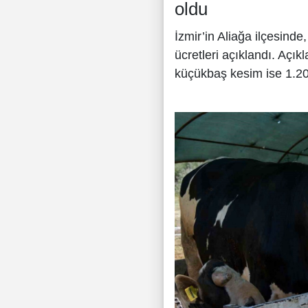
oldu
İzmir’in Aliağa ilçesind
ücretleri açıklandı. Aç
küçükbaş kesim ise 1.200