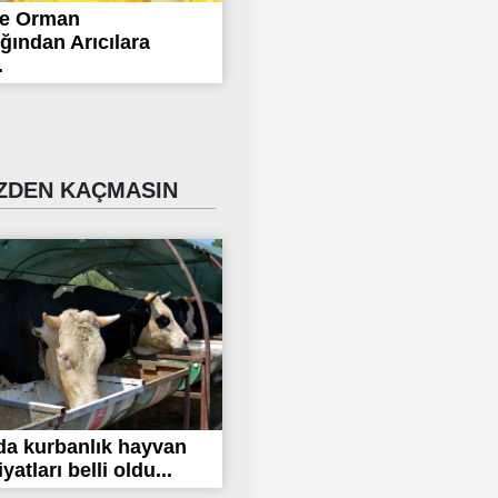
ve Orman
ğından Arıcılara
.
DEN KAÇMASIN
da kurbanlık hayvan
yatları belli oldu...